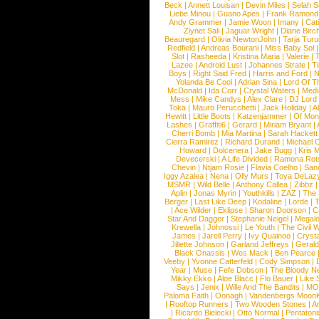
Beck
|
Annett Louisan
|
Devin Miles
|
Selah 
Liebe Minou
|
Guano Apes
|
Frank Ramond
Andy Grammer
|
Jamie Woon
|
Imany
|
Cat
Ziynet Sali
|
Jaguar Wright
|
Diane Birc
Beauregard
|
Olivia NewtonJohn
|
Tarja Tur
Redfield
|
Andreas Bourani
|
Miss Baby Sol
Slot
|
Rasheeda
|
Kristina Maria
|
Valerie
|
Lazee
|
Android Lust
|
Johannes Strate
|
T
Boys
|
Right Said Fred
|
Harris and Ford
|
N
Yolanda Be Cool
|
Adrian Sina
|
Lord Of T
McDonald
|
Ida Corr
|
Crystal Waters
|
Medi
Mess
|
Mike Candys
|
Alex Clare
|
DJ Lord
Toka
|
Mauro Perucchetti
|
Jack Holiday
|
A
Hewitt
|
Little Boots
|
Katzenjammer
|
Of Mon
Lashes
|
Graffiti6
|
Gerard
|
Miriam Bryant
|
Cherri Bomb
|
Mia Martina
|
Sarah Hackett
Cierra Ramirez
|
Richard Durand
|
Michael C
Howard
|
Dolcenera
|
Jake Bugg
|
Kris 
Devecerski
|
A Life Divided
|
Ramona Rots
Chevin
|
Ntjam Rosie
|
Flavia Coelho
|
San
Iggy Azalea
|
Nena
|
Olly Murs
|
Toya DeLaz
MSMR
|
Wild Belle
|
Anthony Callea
|
Zibbz
Aplin
|
Jonas Myrin
|
Youthkills
|
ZAZ
|
The 
Berger
|
Last Like Deep
|
Kodaline
|
Lorde
|
|
Ace Wilder
|
Eklipse
|
Sharon Doorson
|
C
Star And Dagger
|
Stephanie Neigel
|
Megal
Krewella
|
Johnossi
|
Le Youth
|
The Civil 
James
|
Jarell Perry
|
Ivy Quainoo
|
Crysta
Jillette Johnson
|
Garland Jeffreys
|
Gerald
Black Onassis
|
Wes Mack
|
Ben Pearce
Veeby
|
Yvonne Catterfeld
|
Cody Simpson
|
Year
|
Muse
|
Fefe Dobson
|
The Bloody N
Mikky Ekko
|
Aloe Blacc
|
Flo Bauer
|
Like
Says
|
Jenix
|
Wille And The Bandits
|
MO
Paloma Faith
|
Oonagh
|
Vandenbergs Moon
|
Rooftop Runners
|
Two Wooden Stones
|
A
|
Ricardo Bielecki
|
Otto Normal
|
Pentatoni