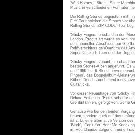
‘Wild Horses,’ ‘Bitch,’ ‘Sister Morph
Music in verschiedenen Formaten neu
Die Rolling Stones begeistern mit ihr
Fire’-Tour spielten die Stones vor üb
Rolling Stones ‘ZIP CODE’-Tour begin
‘Sticky Fingers’ entstand in den Mu
London. Produziert wurde es von ihr
sensationellen Abschiedstour Großbr
Reißverschluss gehOuml;rte das Artw
Super Deluxe Edition und der Doppel-
‘Sticky Fingers’ vereint ihre charakte
besten Stones-Alben angeführt. Es w
und 1969 ‘Let It Bleed’ hervorgebra
Fingers’, das Doppelalbum-Meisterwerk
Bühne für das zunehmend innovative 
Guitarlicks.
Vor dieser Neuauflage von ‘Sticky Fi
Deluxe Editionen: ‘Exile’ schaffte e
Großbritannien, gefolgt von ‘Some Gi
Genauso wie bei den beiden Vorgänge
freuen, sondern auch auf das umfangr
ist z. B. eine alternative Version de
‘Bitch’, ‘Can’t You Hear Me Knocking
im Roundhouse aufgenommene Tracks