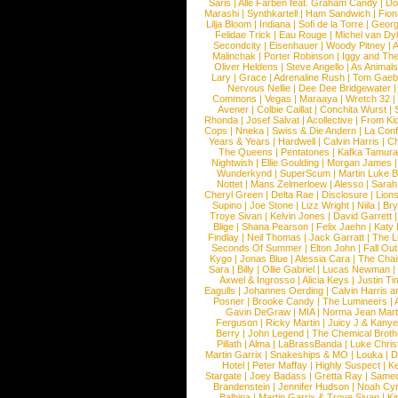
Saris
|
Alle Farben feat. Graham Candy
|
Do
Marashi
|
Synthkartell
|
Ham Sandwich
|
Fio
Lilja Bloom
|
Indiana
|
Sofi de la Torre
|
Georg
Felidae Trick
|
Eau Rouge
|
Michel van Dy
Secondcity
|
Eisenhauer
|
Woody Pitney
|
A
Malinchak
|
Porter Robinson
|
Iggy and Th
Oliver Heldens
|
Steve Angello
|
As Animal
Lary
|
Grace
|
Adrenaline Rush
|
Tom Gaeb
Nervous Nellie
|
Dee Dee Bridgewater
|
Commons
|
Vegas
|
Maraaya
|
Wretch 32
Avener
|
Colbie Caillat
|
Conchita Wurst
|
Rhonda
|
Josef Salvat
|
Acollective
|
From Ki
Cops
|
Nneka
|
Swiss & Die Andern
|
La Conf
Years & Years
|
Hardwell
|
Calvin Harris
|
Ch
The Queens
|
Pentatones
|
Kafka Tamura
Nightwish
|
Ellie Goulding
|
Morgan James
Wunderkynd
|
SuperScum
|
Martin Luke 
Nottet
|
Mans Zelmerloew
|
Alesso
|
Sarah
Cheryl Green
|
Delta Rae
|
Disclosure
|
Lion
Supino
|
Joe Stone
|
Lizz Wright
|
Niila
|
Br
Troye Sivan
|
Kelvin Jones
|
David Garrett
Blige
|
Shana Pearson
|
Felix Jaehn
|
Katy 
Findlay
|
Neil Thomas
|
Jack Garratt
|
The L
Seconds Of Summer
|
Elton John
|
Fall Ou
Kygo
|
Jonas Blue
|
Alessia Cara
|
The Cha
Sara
|
Billy
|
Ollie Gabriel
|
Lucas Newman
Axwel & Ingrosso
|
Alicia Keys
|
Justin Ti
Eagulls
|
Johannes Oerding
|
Calvin Harris 
Posner
|
Brooke Candy
|
The Lumineers
|
Gavin DeGraw
|
MIA
|
Norma Jean Mart
Ferguson
|
Ricky Martin
|
Juicy J & Kany
Berry
|
John Legend
|
The Chemical Broth
Pillath
|
Alma
|
LaBrassBanda
|
Luke Chris
Martin Garrix
|
Snakeships & MO
|
Louka
|
D
Hotel
|
Peter Maffay
|
Highly Suspect
|
K
Stargate
|
Joey Badass
|
Gretta Ray
|
Samed
Brandenstein
|
Jennifer Hudson
|
Noah Cy
Balbina
|
Martin Garrix & Troye Sivan
|
Ki