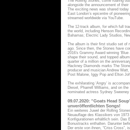
The Rolling Stones, come roaring out o
alongside the announcement of their
The exciting news was shared today 
East London’s epicentre of pioneerin
streamed worldwide via YouTube.
The 12-track album, for which full tra
the world, including Henson Recordi
Bahamas; Electric Lady Studios, New
The album is their first studio set o
ago. Since then, the Stones have cont
2016′s Grammy Award winning ‘Blue & 
shape their sound, and topped album c
quarter of a million on the anniversary
Hackney Diamonds marks The Stones (
producer and musician Andrew Watt
Post Malone, Iggy Pop and Elton Jo
The exhilarating ‘Angry’ is accompan
Diesel, Pharrell Williams, and on t
nominated actress Sydney Sweeney (
09.07.2020: “Goats Head Soup”
unveröffentlichten Songs!
Ein weiteres Juwel der Rolling Ston
Neuauflage des Klassikers von 1973 
Konfigurationen erhältlich sein. Da
Bonustracks enthalten. Darunter befin
Der erste von ihnen, “Criss Cross”, 