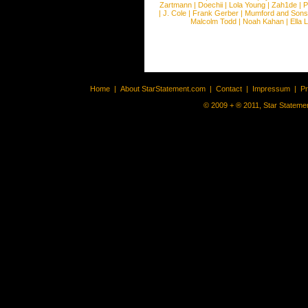
Zartmann
|
Doechii
|
Lola Young
|
Zah1de
|
P
|
J. Cole
|
Frank Gerber
|
Mumford and Sons
Malcolm Todd
|
Noah Kahan
|
Ella 
Home
|
About StarStatement.com
|
Contact
|
Impressum
|
P
© 2009 + ® 2011, Star Statemen