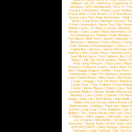
Williams
|
AC DC
|
dePresno
|
Superfruit
|
Montana
|
SZA
|
Wunderwelt
|
Prinz Pi
|
The
Country Communion
|
Khalid
|
Louis Tomlin
Grizzly Bear
|
Chris Brown
|
LCD Soundsys
Enemy
|
Ace Tee
|
Antje Schomaker
|
Walk 
Moon
|
Carla Bruni
|
Michael Jackson
|
Yu
Cohen
|
Haematom
|
Moon Taxi
|
Die Fantas
Mariah Carey
|
10 Years
|
Lecrae
|
Abraham
Woods
|
Clara Louise
|
Mario Novembre
|
Or
Joe Bonamassa
|
Tinashe
|
Kylie Minogue
Tom Misch
|
Matt Terry
|
Saxon
|
Nakhane
|
Bleachers
|
Maluma
|
Prince Royce
|
Fanta
Gotti
|
Barbara Schoeneberger
|
Lykke Li
|
Capital Bra
|
VanJess
|
Samm Henshaw
|
M
Adesse
|
Wet
|
Justin Jesso
|
Marteria and 
Jean Michel Jarre
|
Tash Sultana
|
Ilira
|
LS
Magic!
|
Silk City
|
Avril Lavigne
|
Shotty H
Peep
|
King Princess
|
Flora Cash
|
Maxw
Ronson
|
Professor Green
|
Zedd
|
Ward T
Alive
|
Maggie Rogers
|
Koffee
|
Yung Pinch
Dendemann
|
Cage The Elephant
|
Avantas
Cash
|
David Bowie
|
Miles Davis
|
Bob Dyla
|
Logic
|
Shaggy
|
Kyd The Band
|
Bakerm
Conan Gray
|
Tyler Childers
|
Freya Ridin
Fender
|
Benny Blanco
|
Sheryl Crow
|
Sea
Summer Walker
|
Marius Mueller-Westernh
Blowfish
|
Luke Combs
|
Celeste
|
Oh Won
Dagny
|
Easy Life
|
Bob Marley
|
Mae Muller
Mabel
|
Arizona Zervas
|
Anica Russo
|
B
Badmomzjay
|
DaBaby
|
Pearl Jam
|
Apach
Gardot
|
Lang Lang
|
Chris Stapleton
|
Jax J
Stallion
|
Tini
|
Jason Derulo
|
Kid Cudi
|
Paul
F Gibbons
|
Mick Jagger
|
24kGoldn
|
Jan D
Joy Crookes
|
Mimi Webb
|
Jon Batiste
|
Disarstar
|
Shania Twain
|
Esther Graf
|
ree
6PM RECORDS
|
Olivia Rodrigo
|
Renee 
Pashanim
|
Jade Thirlwall
|
Tyler The Cre