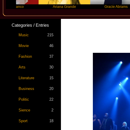
anco
Ariana Grande
Gracie Abrams
Categories / Entries
Music
215
Movie
46
Fashion
37
Arts
30
Literature
15
Business
20
Politic
22
Sience
2
Sport
18