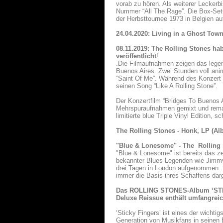
vorab zu hören. Als weiterer Leckerb
Nummer “All The Rage”. Die Box-Set-
der Herbsttournee 1973 in Belgien 
24.04.2020: Living in a Ghost Tow
08.11.2019: The Rolling Stones ha
veröffentlicht
!
.Die Filmaufnahmen zeigen das legend
Buenos Aires. Zwei Stunden voll anim
“Saint Of Me”. Während des Konzert
seinen Song “Like A Rolling Stone”.
Der Konzertfilm “Bridges To Buenos A
Mehrspuraufnahmen gemixt und remast
limitierte blue Triple Vinyl Edition, s
The Rolling Stones - Honk, LP (Al
"Blue & Lonesome" - The Rolling
"Blue & Lonesome" ist bereits das z
bekannter Blues-Legenden wie Jimmy R
drei Tagen in London aufgenommen: 
immer die Basis ihres Schaffens darg
Das ROLLING STONES-Album ‘STIC
Deluxe Reissue enthält umfangreic
‘Sticky Fingers’ ist eines der wicht
Generation von Musikfans in seinen B