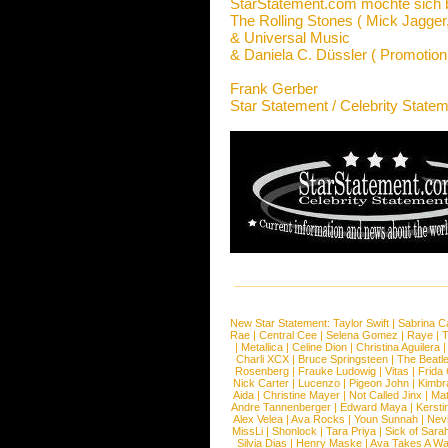
StarStatement.com möchte sich 
The Rolling Stones ( Mick Jagger
& Universal Music
& Daniela C. Düssler ( Promotion
Frank Gerber
Star Statement / Celebrity State
New Star Statement:
Taylor Swift
|
Sabrina C
Rae
|
Central Cee
|
Selena Gomez
|
Raye
|
T
|
Metallica
|
Celine Dion
|
Christina Aguilera
Charli XCX
|
Bruce Springsteen
|
The Beatl
Rosenberg
|
Frauke Ludowig
|
Vitas
|
Frida
Nick Carter
|
Lucenzo
|
Pigeon John
|
Kimbr
Aida
|
Christine Mayer
|
Not Called Jinx
|
Ma
Andre Tannenberger
|
Edward Maya
|
Kersti
Alex Velea
|
Ava Rocks
|
Youn Sunnah
|
Nev
MissLi
|
Shonlock
|
Tara Priya
|
Sick of Sara
Silvia Dias
|
Henry Maske
|
Ava Takes A Wa