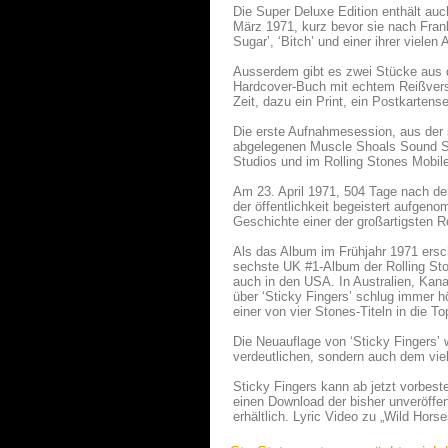
Die Super Deluxe Edition enthält au
März 1971, kurz bevor sie nach Frank
Sugar’, ‘Bitch’ und einer ihrer vielen
Ausserdem gibt es zwei Stücke aus 
Hardcover-Buch mit echtem Reißversc
Zeit, dazu ein Print, ein Postkartens
Die erste Aufnahmesession, aus der 
abgelegenen Muscle Shoals Sound Stu
Studios und im Rolling Stones Mobile
Am 23. April 1971, 504 Tage nach der
der öffentlichkeit begeistert aufgen
Geschichte einer der großartigsten 
Als das Album im Frühjahr 1971 ersch
sechste UK #1-Album der Rolling Ston
auch in den USA. In Australien, Kan
über ‘Sticky Fingers’ schlug immer h
einer von vier Stones-Titeln in die T
Die Neuauflage von ‘Sticky Fingers’
verdeutlichen, sondern auch dem vie
Sticky Fingers kann ab jetzt vorbest
einen Download der bisher unveröffen
erhältlich. Lyric Video zu „Wild Hors