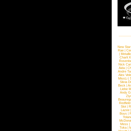
New Star
Rae
|
Cen
|
Metalli
Charli 
Rosenb
Nick Car
Aida
|
Ch
Andre Ta
Alex Vel
MissLi
|
Silvia D
Beck
|
An
Liebe M
Andy G
Ziy
Beaureg
Redfield
Slot
|
R
Lazee
Boys
|
R
Yolan
McDona
Mess
|
Toka
|
M