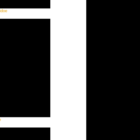
vidoe
e