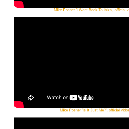
Mike Posner 'I Went Back To Ibiza', official 
Mike Posner 'Is It Just Me?', official vido