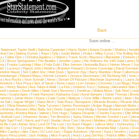
Back
Soon online ...
 Statement:
Taylor Swift
|
Sabrina Carpenter
|
Harry Styles
|
Ariana Grande
|
Shakira
|
Kendri
tral Cee
|
Selena Gomez
|
Raye
|
Tyla
|
Justin Bieber
|
Drake
|
Miley Cyrus
|
The Rolling St
ca
|
Celine Dion
|
Christina Aguilera
|
J Balvin
|
Travis Scott
|
Beyonce
|
Blackpink
|
Eminem
|
XCX
|
Bruce Springsteen
|
The Beatles
|
Jennifer Lopez
|
His Holiness the 14th Dalai Lama
|
N
erg
|
Frauke Ludowig
|
Vitas
|
Frida Gold
|
Elke Jeinsen
|
Antonella Bucci
|
Heiner Meyer
|
Joy
ter
|
Lucenzo
|
Pigeon John
|
Kimbra
|
Brandon Howard
|
Groove Coverage
|
David Gerstein
ristine Mayer
|
Not Called Jinx
|
Matt Dusk
|
Spencer Day
|
Barry Manilow
|
Brian Culbertson
nnenberger
|
Edward Maya
|
Kerstin Linnartz
|
Jessica Stockmann
|
A5 Richtung Wir
|
Inna
|
ea
|
Ava Rocks
|
Youn Sunnah
|
Nevio
|
Stream Of Passion
|
Machinae Supremacy
|
Laura J
Shonlock
|
Tara Priya
|
Sick of Sarah
|
Rene Lopez
|
Lori Jenaire
|
Chromeo
|
Lou Bega
|
Ran
ias
|
Henry Maske
|
Ava Takes A Walk
|
La Fee
|
Umberto Tozzi
|
Subway
|
Alexandra Stan
|
nett Louisan
|
Devin Miles
|
Selah Sue
|
Neverest
|
Zweitfrau
|
Malina Moye
|
Sak Noel
|
Lind
inou
|
Guano Apes
|
Frank Ramond
|
Katharina Gast
|
Aural Vampire
|
Dante Thomas
|
Brook
rammer
|
Jamie Woon
|
Imany
|
Catie Curtis
|
Mattyas
|
Chris Willis
|
Betsie Larkin
|
Aitan
|
Ba
net Sali
|
Jaguar Wright
|
Diane Birch
|
Sola Rosa
|
Bonaparte
|
Miranda Brooke
|
Ricardo Mu
ard
|
Olivia NewtonJohn
|
Tarja Turunen
|
James Rosenquist
|
Ardian Bujupi
|
Alannah Myles
|
Andreas Bourani
|
Miss Baby Sol
|
Deine Jugend
|
Inna Modja
|
Daniela Brooker
|
Glasperle
asheeda
|
Kristina Maria
|
Valerie
|
Tom Hugo
|
Tatiana Okupnik
|
Charles Fazzino
|
Ellie Whit
|
Android Lust
|
Johannes Strate
|
Tim Bendzko
|
Samy Deluxe
|
Wynter Gordon
|
Los Colora
ight Said Fred
|
Harris and Ford
|
Noelia
|
Arno Cost
|
Akcent
|
Mobilee
|
Afrojack
|
Kim Gloss
da Be Cool
|
Adrian Sina
|
Lord Of The Lost
|
Ich Kann Fliegen
|
Julissa Veloz
|
Donkeyboy
|
T
ld
|
Ida Corr
|
Crystal Waters
|
Medina
|
Viky Red
|
Sisse Marie
|
Amanda Mair
|
Zazou
|
Oce
Mike Candys
|
Alex Clare
|
DJ Lord Jazz
|
Edgar Askelovic
|
Akcent
|
Yuna
|
Serebro
|
Lauren
auro Perucchetti
|
Jack Holiday
|
Alice Francis
|
Avicii
|
Lana Del Rey
|
Patrick Miller
|
Radio K