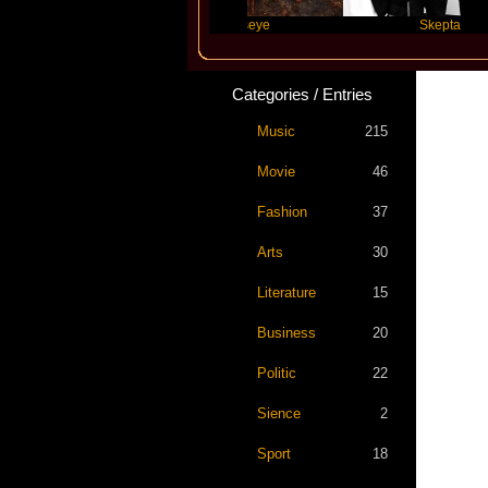
 Swift
Katseye
Skepta
Categories / Entries
Music
215
Movie
46
Fashion
37
Arts
30
Literature
15
Business
20
Politic
22
Sience
2
Sport
18