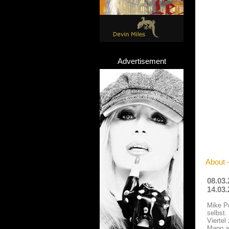
Advertisement
About 
08.03.
14.03.
Mike Po
selbst.
Viertel
Mann au