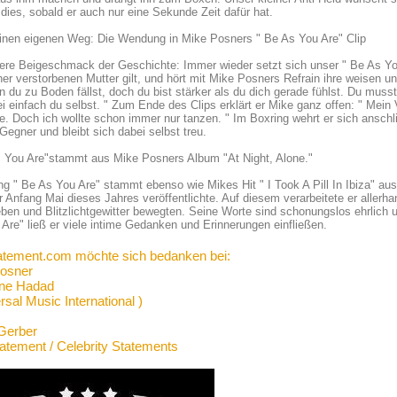
 dies, sobald er auch nur eine Sekunde Zeit dafür hat.
inen eigenen Weg: Die Wendung in Mike Posners " Be As You Are" Clip
tere Beigeschmack der Geschichte: Immer wieder setzt sich unser " Be As You
ner verstorbenen Mutter gilt, und hört mit Mike Posners Refrain ihre weisen 
n du zu Boden fällst, doch du bist stärker als du dich gerade fühlst. Du mus
ei einfach du selbst. " Zum Ende des Clips erklärt er Mike ganz offen: " Mein Va
e. Doch ich wollte schon immer nur tanzen. " Im Boxring wehrt er sich ansc
Gegner und bleibt sich dabei selbst treu.
s You Are"stammt aus Mike Posners Album "At Night, Alone."
g " Be As You Are" stammt ebenso wie Mikes Hit " I Took A Pill In Ibiza" aus
 Anfang Mai dieses Jahres veröffentlichte. Auf diesem verarbeitete er allerh
eben und Blitzlichtgewitter bewegten. Seine Worte sind schonungslos ehrlich u
Are" ließ er viele intime Gedanken und Erinnerungen einfließen.
atement.com möchte sich bedanken bei:
osner
ne Hadad
rsal Music International )
Gerber
tatement / Celebrity Statements