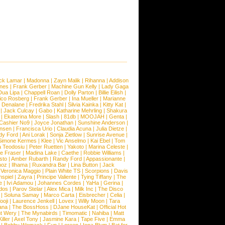
ck Lamar
|
Madonna
|
Zayn Malik
|
Rihanna
|
Addison
ones
|
Frank Gerber
|
Machine Gun Kelly
|
Lady Gaga
Dua Lipa
|
Chappell Roan
|
Dolly Parton
|
Billie Eilish
|
ico Rosberg
|
Frank Gerber
|
Ina Mueller
|
Marianne
 Denalane
|
Fredrika Stahl
|
Silvia Kainka
|
Kitty Kat
|
|
Jack Culcay
|
Gabo
|
Katharine Mehrling
|
Shakura
|
Ekaterina More
|
Slash
|
81db
|
MOOJAH
|
Genta
|
Cashier No9
|
Joyce Jonathan
|
Sunshine Anderson
|
ansen
|
Francisca Urio
|
Claudia Acuna
|
Julia Dietze
|
dy Ford
|
Ani Lorak
|
Sonja Zietlow
|
Sunrise Avenue
|
Simone Kermes
|
Klee
|
Vic Anselmo
|
Kai Ebel
|
Tom
a Teodosiu
|
Peter Ruetten
|
Yakoto
|
Marina Celeste
|
e Fraser
|
Madina Lake
|
Caethe
|
Robbie Williams
|
sto
|
Amber Rubarth
|
Randy Ford
|
Appassionante
|
noz
|
Ilhama
|
Ruxandra Bar
|
Lina Button
|
Jack
|
Veronica Maggio
|
Plain White TS
|
Scorpions
|
Davis
nspiel
|
Zayra
|
Principe Valiente
|
Tying Tiffany
|
The
e
|
Ivi Adamou
|
Johannes Cordes
|
YaHa
|
Gerina
|
dos
|
Parov Stelar
|
Alex Mica
|
Milk Inc
|
The Disco
|
Soluna Samay
|
Marco Carta
|
Eisbrecher
|
Celia
|
ooji
|
Laurence Jenkell
|
Lovex
|
Willy Moon
|
Tara
ana
|
The BossHoss
|
DJane HouseKat
|
Official Hot
t Wery
|
The Mynabirds
|
Timomatic
|
Nahiba
|
Matt
iller
|
Axel Tony
|
Jasmine Kara
|
Tape Five
|
Emma