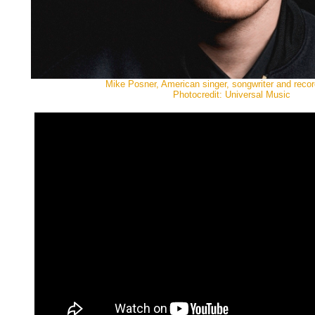
Mike Posner, American singer, songwriter and reco
Photocredit: Universal Music