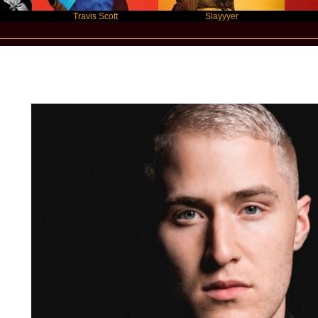
Travis Scott
Slayyyer
Benny B
Star Statement International / Mike Pos