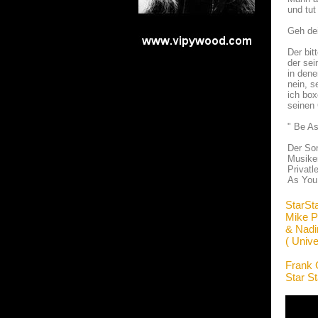
und tut
Geh de
Der bit
der sei
in dene
nein, s
ich box
seinen 
" Be A
Der Son
Musiker
Privatl
As You 
StarSt
Mike P
& Nadi
( Unive
Frank 
Star S