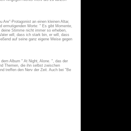
 Are"-Protagonist an einen kleinen Altar,
und ermutigenden Worte: " Es gibt Momente,
st deine Stimme nicht immer so erheben,
ter will, dass ich stark bin, er will, dass
hließend auf seine ganz eigene Weise gegen
 dem Album " At Night, Alone. ", das der
and Themen, die ihn selbst zwischen
nd treffen den Nerv der Zeit. Auch bei "Be