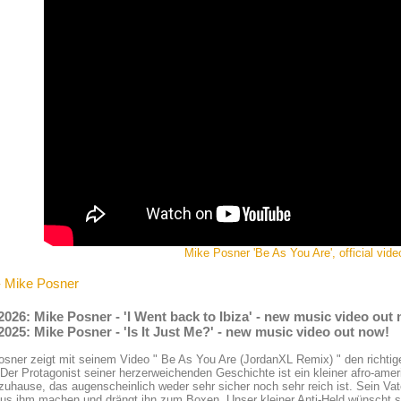
Mike Posner 'Be As You Are', official vide
- Mike Posner
2026: Mike Posner - 'I Went back to Ibiza' - new music video out
2025: Mike Posner - 'Is It Just Me?' - new music video out now!
sner zeigt mit seinem Video " Be As You Are (JordanXL Remix) " den richtig
 Der Protagonist seiner herzerweichenden Geschichte ist ein kleiner afro-amer
 zuhause, das augenscheinlich weder sehr sicher noch sehr reich ist. Sein Va
s ihm machen und drängt ihn zum Boxen. Unser kleiner Anti-Held wünscht si