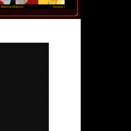
lanco
Ariana Grande
Gracie Abrams
ner