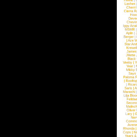
Hewitt
|
L
Lashes
Cherri
Cierra R
How
Devec
Chevin
Iggy Azal
MSMR
Aplin
|
Berger
|
|
Ace W
Star An
Krewel
James
Jillett
Black
Veeby
|
Y
Year
|
Mikky 
Says
Paloma F
|
Roofto
|
Ricard
Saris
|
A
Marashi
Lilja Blo
Felidae
Second
Malinc
Oliver
Lary
|
G
Ner
Commo
Avene
Rhonda
Cops
|
N
Years &