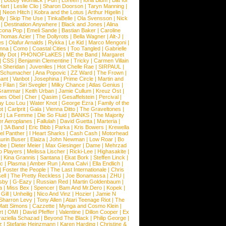
|
Bobby Womack
|
Fun
|
Loreen
|
Iona Blum
|
Bat for
Hart
|
Leslie Clio
|
Sharon Doorson
|
Taryn Manning
|
|
Neon Hitch
|
Kobra and the Lotus
|
Arthur Higelin
|
ly
|
Skip The Use
|
TinkaBelle
|
Ola Svensson
|
Nick
|
Destination Anywhere
|
Black and Jones
|
Alina
cona Pop
|
Emeli Sande
|
Bastian Baker
|
Caroline
Thomas Azier
|
The Dollyrots
|
Bella Wagner
|
Alt-J
|
es
|
Olafur Arnalds
|
Rykka
|
Le Kid
|
Marco Mengoni
|
enna
|
Como
|
Coastal Cities
|
Too Tangled
|
Gabrielle
ify Dot
|
PHONOFLaKES
|
ME the Band
|
Margaret
|
CSS
|
Benjamin Clementine
|
Tricky
|
Carmen Villain
 Sheridan
|
Juveniles
|
Hot Chelle Rae
|
SIRPAUL
|
l Schumacher
|
Ana Popovic
|
ZZ Ward
|
The Frown
|
hant
|
Vanbot
|
Josephina
|
Prime Circle
|
Martin and
 Filan
|
Siri Svegler
|
Milky Chance
|
Atlas Genius
|
Grammar
|
Keith Urban
|
Jamie Cullum
|
Kreuz Ost
|
nes Obel
|
Cher
|
Qasim
|
Gesaffelstein
|
Percival
|
ay Lou Lou
|
Water Knot
|
George Ezra
|
Family of the
ot
|
Carlprit
|
Gala
|
Vienna Ditto
|
The Graveltones
|
d
|
La Femme
|
Die So Fluid
|
BANKS
|
The Majority
r Aeroplanes
|
Fallulah
|
David Guetta
|
Marteria
|
|
3A Band
|
Eric Bibb
|
Parka
|
Kris Bowers
|
Krewella
el Panther
|
I Heart Sharks
|
Cash Cash
|
Motorhead
urin Buser
|
Elaiza
|
John Newman
|
Low Roar
|
Bo
obe
|
Dieter Meier
|
Max Giesinger
|
Dame
|
Mehrzad
o Players
|
Melissa Lischer
|
Ricki-Lee
|
Highasakite
|
|
Kina Grannis
|
Santana
|
Ekat Bork
|
Steffen Linck
|
nc
|
Plasma
|
Amber Run
|
Anna Calvi
|
Ella Endlich
|
|
Foster the People
|
The Last Internationale
|
Chris
ell
|
The Pretty Reckless
|
Joe Bonamassa
|
ZHU
|
sby
|
G-Eazy
|
Russian Red
|
Martin Goldenbaum
|
a
|
Miss Bex
|
Spencer
|
Bam And Mr.Dero
|
Kopek
|
Gill
|
Unheilig
|
Nico And Vinz
|
Hozier
|
Jamie N
Sharron Levy
|
Tony Allen
|
Atari Teenage Riot
|
The
Matt Simons
|
Cazzette
|
Mynga and Cosmo Klein
|
rt
|
OMI
|
David Pfeffer
|
Valentine
|
Dillon Cooper
|
Ex
aziella Schazad
|
Beyond The Black
|
Philip George
|
z
|
Stefanie Heinzmann
|
Karen Harding
|
Christine &