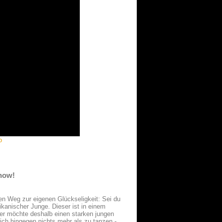
o
 now!
en Weg zur eigenen Glückseligkeit: Sei du
ikanischer Junge. Dieser ist in einem
ter möchte deshalb einen starken jungen
ch hingegen nichts mehr als zu tanzen -