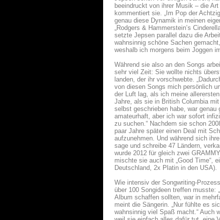
beeindruckt von ihrer Musik – die Art
kommentiert sie. „Im Pop der Achtzig
genau diese Dynamik in meinen eigen
„Rodgers & Hammerstein’s Cinderella“
setzte Jepsen parallel dazu die Arbe
wahnsinnig schöne Sachen gemacht, 
weshalb ich morgens beim Joggen im
Während sie also an den Songs arbei
sehr viel Zeit: Sie wollte nichts üb
landen, der ihr vorschwebte. „Dadurch
von diesen Songs mich persönlich umh
der Luft lag, als ich meine allererst
Jahre, als sie in British Columbia m
selbst geschrieben habe, war genau g
amateurhaft, aber ich war sofort infi
zu suchen.“ Nachdem sie schon 2008 i
paar Jahre später einen Deal mit Sch
aufzunehmen. Und während sich ihre 
sage und schreibe 47 Ländern, verkau
wurde 2012 für gleich zwei GRAMMYs 
mischte sie auch mit „Good Time“, e
Deutschland, 2x Platin in den USA).
Wie intensiv der Songwriting-Prozess
über 100 Songideen treffen musste: 
Album schaffen sollten, war in mehrfa
meint die Sängerin. „Nur fühlte es si
wahnsinnig viel Spaß macht.“ Auch 
weil sie einfach alles dafür tut, eine