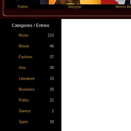
Future
Slayyyer
Benny Blanco
Categories / Entries
Music
215
Movie
46
Fashion
37
Arts
30
Literature
15
Business
20
Politic
22
Sience
2
Sport
18