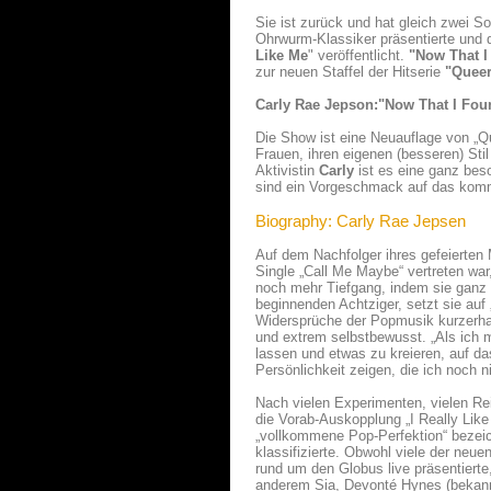
Sie ist zurück und hat gleich zwei 
Ohrwurm-Klassiker präsentierte und d
Like Me
" veröffentlicht.
"Now That 
zur neuen Staffel der Hitserie
"Queer
Carly Rae Jepson:"Now That I Fo
Die Show ist eine Neuauflage von „Q
Frauen, ihren eigenen (besseren) S
Aktivistin
Carly
ist es eine ganz bes
sind ein Vorgeschmack auf das kom
Biography: Carly Rae Jepsen
Auf dem Nachfolger ihres gefeierten 
Single „Call Me Maybe“ vertreten w
noch mehr Tiefgang, indem sie ganz n
beginnenden Achtziger, setzt sie auf
Widersprüche der Popmusik kurzerhan
und extrem selbstbewusst. „Als ich mi
lassen und etwas zu kreieren, auf da
Persönlichkeit zeigen, die ich noch 
Nach vielen Experimenten, vielen Re
die Vorab-Auskopplung „I Really Lik
„vollkommene Pop-Perfektion“ bezeich
klassifizierte. Obwohl viele der ne
rund um den Globus live präsentierte,
anderem Sia, Devonté Hynes (bekann