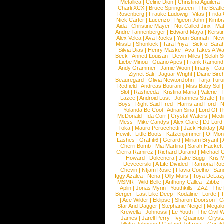
|
Metallica
|
Celine Dion
|
Christina Aguilera
Charli XCX
|
Bruce Springsteen
|
The Beatl
Rosenberg
|
Frauke Ludowig
|
Vitas
|
Frida
Nick Carter
|
Lucenzo
|
Pigeon John
|
Kimbr
Aida
|
Christine Mayer
|
Not Called Jinx
|
Ma
Andre Tannenberger
|
Edward Maya
|
Kersti
Alex Velea
|
Ava Rocks
|
Youn Sunnah
|
Nev
MissLi
|
Shonlock
|
Tara Priya
|
Sick of Sara
Silvia Dias
|
Henry Maske
|
Ava Takes A Wa
Beck
|
Annett Louisan
|
Devin Miles
|
Selah 
Liebe Minou
|
Guano Apes
|
Frank Ramond
Andy Grammer
|
Jamie Woon
|
Imany
|
Cat
Ziynet Sali
|
Jaguar Wright
|
Diane Birc
Beauregard
|
Olivia NewtonJohn
|
Tarja Tur
Redfield
|
Andreas Bourani
|
Miss Baby Sol
Slot
|
Rasheeda
|
Kristina Maria
|
Valerie
|
Lazee
|
Android Lust
|
Johannes Strate
|
T
Boys
|
Right Said Fred
|
Harris and Ford
|
N
Yolanda Be Cool
|
Adrian Sina
|
Lord Of T
McDonald
|
Ida Corr
|
Crystal Waters
|
Medi
Mess
|
Mike Candys
|
Alex Clare
|
DJ Lord
Toka
|
Mauro Perucchetti
|
Jack Holiday
|
A
Hewitt
|
Little Boots
|
Katzenjammer
|
Of Mon
Lashes
|
Graffiti6
|
Gerard
|
Miriam Bryant
|
Cherri Bomb
|
Mia Martina
|
Sarah Hackett
Cierra Ramirez
|
Richard Durand
|
Michael C
Howard
|
Dolcenera
|
Jake Bugg
|
Kris 
Devecerski
|
A Life Divided
|
Ramona Rots
Chevin
|
Ntjam Rosie
|
Flavia Coelho
|
San
Iggy Azalea
|
Nena
|
Olly Murs
|
Toya DeLaz
MSMR
|
Wild Belle
|
Anthony Callea
|
Zibbz
Aplin
|
Jonas Myrin
|
Youthkills
|
ZAZ
|
The 
Berger
|
Last Like Deep
|
Kodaline
|
Lorde
|
|
Ace Wilder
|
Eklipse
|
Sharon Doorson
|
C
Star And Dagger
|
Stephanie Neigel
|
Megal
Krewella
|
Johnossi
|
Le Youth
|
The Civil 
James
|
Jarell Perry
|
Ivy Quainoo
|
Crysta