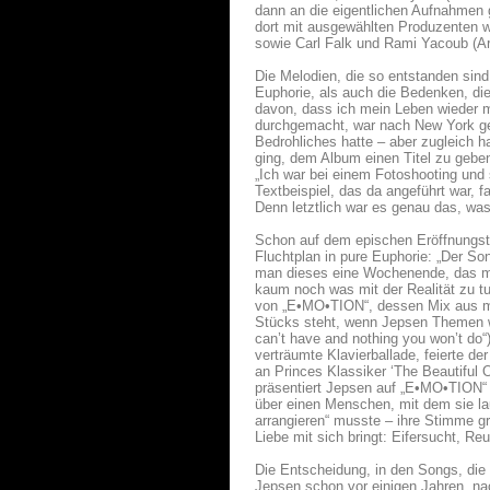
dann an die eigentlichen Aufnahmen 
dort mit ausgewählten Produzenten wi
sowie Carl Falk und Rami Yacoub (Ar
Die Melodien, die so entstanden sind,
Euphorie, als auch die Bedenken, die
davon, dass ich mein Leben wieder me
durchgemacht, war nach New York gez
Bedrohliches hatte – aber zugleich h
ging, dem Album einen Titel zu geben
„Ich war bei einem Fotoshooting und 
Textbeispiel, das da angeführt war, 
Denn letztlich war es genau das, wa
Schon auf dem epischen Eröffnungstr
Fluchtplan in pure Euphorie: „Der S
man dieses eine Wochenende, das ma
kaum noch was mit der Realität zu t
von „E•MO•TION“, dessen Mix aus ma
Stücks steht, wenn Jepsen Themen wie
can’t have and nothing you won’t do“
verträumte Klavierballade, feierte d
an Princes Klassiker ‘The Beautiful
präsentiert Jepsen auf „E•MO•TION“ 
über einen Menschen, mit dem sie la
arrangieren“ musste – ihre Stimme g
Liebe mit sich bringt: Eifersucht, R
Die Entscheidung, in den Songs, die
Jepsen schon vor einigen Jahren, nac