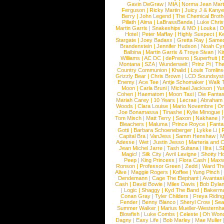
Gavin DeGraw
|
MIA
|
Norma Jean Mart
Ferguson
|
Ricky Martin
|
Juicy J & Kany
Berry
|
John Legend
|
The Chemical Broth
Pillath
|
Alma
|
LaBrassBanda
|
Luke Chris
Martin Garrix
|
Snakeships & MO
|
Louka
|
D
Hotel
|
Peter Maffay
|
Highly Suspect
|
K
Stargate
|
Joey Badass
|
Gretta Ray
|
Samed
Brandenstein
|
Jennifer Hudson
|
Noah Cy
Balbina
|
Martin Garrix & Troye Sivan
|
Ki
Williams
|
AC DC
|
dePresno
|
Superfruit
|
Montana
|
SZA
|
Wunderwelt
|
Prinz Pi
|
The
Country Communion
|
Khalid
|
Louis Tomlin
Grizzly Bear
|
Chris Brown
|
LCD Soundsys
Enemy
|
Ace Tee
|
Antje Schomaker
|
Walk 
Moon
|
Carla Bruni
|
Michael Jackson
|
Yu
Cohen
|
Haematom
|
Moon Taxi
|
Die Fantas
Mariah Carey
|
10 Years
|
Lecrae
|
Abraham
Woods
|
Clara Louise
|
Mario Novembre
|
Or
Joe Bonamassa
|
Tinashe
|
Kylie Minogue
Tom Misch
|
Matt Terry
|
Saxon
|
Nakhane
|
Bleachers
|
Maluma
|
Prince Royce
|
Fanta
Gotti
|
Barbara Schoeneberger
|
Lykke Li
|
Capital Bra
|
VanJess
|
Samm Henshaw
|
M
Adesse
|
Wet
|
Justin Jesso
|
Marteria and 
Jean Michel Jarre
|
Tash Sultana
|
Ilira
|
LS
Magic!
|
Silk City
|
Avril Lavigne
|
Shotty H
Peep
|
King Princess
|
Flora Cash
|
Maxw
Ronson
|
Professor Green
|
Zedd
|
Ward T
Alive
|
Maggie Rogers
|
Koffee
|
Yung Pinch
Dendemann
|
Cage The Elephant
|
Avantas
Cash
|
David Bowie
|
Miles Davis
|
Bob Dyla
|
Logic
|
Shaggy
|
Kyd The Band
|
Bakerm
Conan Gray
|
Tyler Childers
|
Freya Ridin
Fender
|
Benny Blanco
|
Sheryl Crow
|
Sea
Summer Walker
|
Marius Mueller-Westernh
Blowfish
|
Luke Combs
|
Celeste
|
Oh Won
Dagny
|
Easy Life
|
Bob Marley
|
Mae Muller