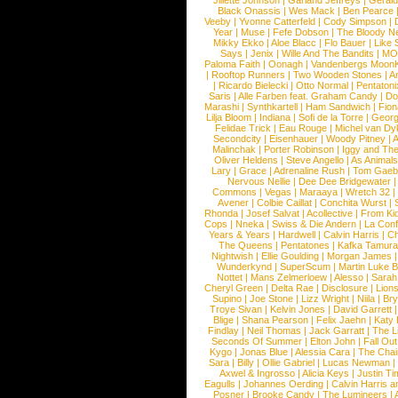
Jillette Johnson
|
Garland Jeffreys
|
Gerald
Black Onassis
|
Wes Mack
|
Ben Pearce
Veeby
|
Yvonne Catterfeld
|
Cody Simpson
|
Year
|
Muse
|
Fefe Dobson
|
The Bloody N
Mikky Ekko
|
Aloe Blacc
|
Flo Bauer
|
Like
Says
|
Jenix
|
Wille And The Bandits
|
MO
Paloma Faith
|
Oonagh
|
Vandenbergs Moon
|
Rooftop Runners
|
Two Wooden Stones
|
A
|
Ricardo Bielecki
|
Otto Normal
|
Pentatoni
Saris
|
Alle Farben feat. Graham Candy
|
Do
Marashi
|
Synthkartell
|
Ham Sandwich
|
Fio
Lilja Bloom
|
Indiana
|
Sofi de la Torre
|
Georg
Felidae Trick
|
Eau Rouge
|
Michel van Dy
Secondcity
|
Eisenhauer
|
Woody Pitney
|
A
Malinchak
|
Porter Robinson
|
Iggy and Th
Oliver Heldens
|
Steve Angello
|
As Animal
Lary
|
Grace
|
Adrenaline Rush
|
Tom Gaeb
Nervous Nellie
|
Dee Dee Bridgewater
|
Commons
|
Vegas
|
Maraaya
|
Wretch 32
Avener
|
Colbie Caillat
|
Conchita Wurst
|
Rhonda
|
Josef Salvat
|
Acollective
|
From Ki
Cops
|
Nneka
|
Swiss & Die Andern
|
La Conf
Years & Years
|
Hardwell
|
Calvin Harris
|
Ch
The Queens
|
Pentatones
|
Kafka Tamura
Nightwish
|
Ellie Goulding
|
Morgan James
Wunderkynd
|
SuperScum
|
Martin Luke 
Nottet
|
Mans Zelmerloew
|
Alesso
|
Sarah
Cheryl Green
|
Delta Rae
|
Disclosure
|
Lion
Supino
|
Joe Stone
|
Lizz Wright
|
Niila
|
Br
Troye Sivan
|
Kelvin Jones
|
David Garrett
Blige
|
Shana Pearson
|
Felix Jaehn
|
Katy 
Findlay
|
Neil Thomas
|
Jack Garratt
|
The L
Seconds Of Summer
|
Elton John
|
Fall Ou
Kygo
|
Jonas Blue
|
Alessia Cara
|
The Cha
Sara
|
Billy
|
Ollie Gabriel
|
Lucas Newman
Axwel & Ingrosso
|
Alicia Keys
|
Justin Ti
Eagulls
|
Johannes Oerding
|
Calvin Harris 
Posner
|
Brooke Candy
|
The Lumineers
|