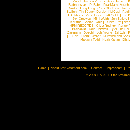
Mabel
|
Arizona Zervas
|
Anica Russo
|
B
Badmomzjay
|
DaBaby
|
Pearl Jam
|
Apach
Gardot
|
Lang Lang
|
Chris Stapleton
|
Jax J
Stallion
|
Tini
|
Jason Derulo
|
Kid Cudi
|
Paul
F Gibbons
|
Mick Jagger
|
24kGoldn
|
Jan D
Joy Crookes
|
Mimi Webb
|
Jon Batiste
|
Disarstar
|
Shania Twain
|
Esther Graf
|
ree
6PM RECORDS
|
Olivia Rodrigo
|
Renee 
Pashanim
|
Jade Thirlwall
|
Tyler The Cre
Zartmann
|
Doechii
|
Lola Young
|
Zah1de
|
P
|
J. Cole
|
Frank Gerber
|
Mumford and Sons
Malcolm Todd
|
Noah Kahan
|
Ella 
Home
|
About StarStatement.com
|
Contact
|
Impressum
|
P
© 2009 + ® 2011, Star Statemen