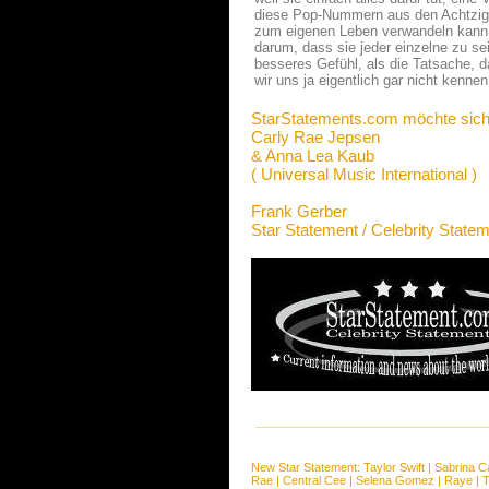
diese Pop-Nummern aus den Achtzigern
zum eigenen Leben verwandeln kann. 
darum, dass sie jeder einzelne zu se
besseres Gefühl, als die Tatsache, d
wir uns ja eigentlich gar nicht kennen
StarStatements.com möchte sich
Carly Rae Jepsen
& Anna Lea Kaub
( Universal Music International )
Frank Gerber
Star Statement / Celebrity State
New Star Statement:
Taylor Swift
|
Sabrina C
Rae
|
Central Cee
|
Selena Gomez
|
Raye
|
T