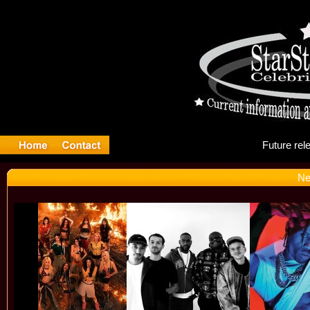
Fu
Ne