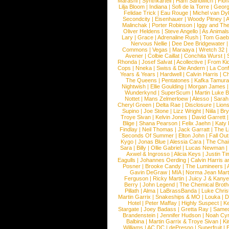
Marashi
|
Synthkartell
|
Ham Sandwich
|
Fio
Lilja Bloom
|
Indiana
|
Sofi de la Torre
|
Georg
Felidae Trick
|
Eau Rouge
|
Michel van Dy
Secondcity
|
Eisenhauer
|
Woody Pitney
|
A
Malinchak
|
Porter Robinson
|
Iggy and Th
Oliver Heldens
|
Steve Angello
|
As Animal
Lary
|
Grace
|
Adrenaline Rush
|
Tom Gaeb
Nervous Nellie
|
Dee Dee Bridgewater
|
Commons
|
Vegas
|
Maraaya
|
Wretch 32
Avener
|
Colbie Caillat
|
Conchita Wurst
|
Rhonda
|
Josef Salvat
|
Acollective
|
From Ki
Cops
|
Nneka
|
Swiss & Die Andern
|
La Conf
Years & Years
|
Hardwell
|
Calvin Harris
|
Ch
The Queens
|
Pentatones
|
Kafka Tamura
Nightwish
|
Ellie Goulding
|
Morgan James
Wunderkynd
|
SuperScum
|
Martin Luke 
Nottet
|
Mans Zelmerloew
|
Alesso
|
Sarah
Cheryl Green
|
Delta Rae
|
Disclosure
|
Lion
Supino
|
Joe Stone
|
Lizz Wright
|
Niila
|
Br
Troye Sivan
|
Kelvin Jones
|
David Garrett
Blige
|
Shana Pearson
|
Felix Jaehn
|
Katy 
Findlay
|
Neil Thomas
|
Jack Garratt
|
The L
Seconds Of Summer
|
Elton John
|
Fall Ou
Kygo
|
Jonas Blue
|
Alessia Cara
|
The Cha
Sara
|
Billy
|
Ollie Gabriel
|
Lucas Newman
Axwel & Ingrosso
|
Alicia Keys
|
Justin Ti
Eagulls
|
Johannes Oerding
|
Calvin Harris 
Posner
|
Brooke Candy
|
The Lumineers
|
Gavin DeGraw
|
MIA
|
Norma Jean Mart
Ferguson
|
Ricky Martin
|
Juicy J & Kany
Berry
|
John Legend
|
The Chemical Broth
Pillath
|
Alma
|
LaBrassBanda
|
Luke Chris
Martin Garrix
|
Snakeships & MO
|
Louka
|
D
Hotel
|
Peter Maffay
|
Highly Suspect
|
K
Stargate
|
Joey Badass
|
Gretta Ray
|
Samed
Brandenstein
|
Jennifer Hudson
|
Noah Cy
Balbina
|
Martin Garrix & Troye Sivan
|
Ki
Williams
|
AC DC
|
dePresno
|
Superfruit
|