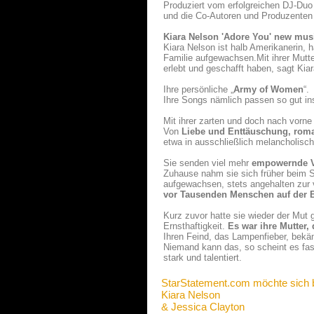
Produziert vom erfolgreichen DJ-Duo
und die Co-Autoren und Produzenten a
Kiara Nelson 'Adore You' new mus
Kiara Nelson ist halb Amerikanerin, ha
Familie aufgewachsen.Mit ihrer Mutt
erlebt und geschafft haben, sagt Kiar
Ihre persönliche „
Army of Women
“.
Ihre Songs nämlich passen so gut ins 
Mit ihrer zarten und doch nach vorn
Von
Liebe und Enttäuschung, roma
etwa in ausschließlich melancholisc
Sie senden viel mehr
empowernde 
Zuhause nahm sie sich früher beim Si
aufgewachsen, stets angehalten zur v
vor Tausenden Menschen auf der 
Kurz zuvor hatte sie wieder der Mut 
Ernsthaftigkeit.
Es war ihre Mutter,
Ihren Feind, das Lampenfieber, bekäm
Niemand kann das, so scheint es fast
stark und talentiert.
StarStatement.com möchte sich 
Kiara Nelson
& Jessica Clayton