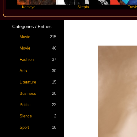
Katseye
Skepta
Travis Scott
Categories / Entries
Music
215
Movie
46
Fashion
37
Arts
30
Literature
15
Business
20
Politic
22
Sience
2
Sport
18