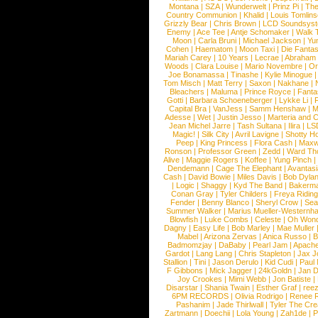
Montana
|
SZA
|
Wunderwelt
|
Prinz Pi
|
The
Country Communion
|
Khalid
|
Louis Tomlin
Grizzly Bear
|
Chris Brown
|
LCD Soundsys
Enemy
|
Ace Tee
|
Antje Schomaker
|
Walk 
Moon
|
Carla Bruni
|
Michael Jackson
|
Yu
Cohen
|
Haematom
|
Moon Taxi
|
Die Fantas
Mariah Carey
|
10 Years
|
Lecrae
|
Abraham
Woods
|
Clara Louise
|
Mario Novembre
|
Or
Joe Bonamassa
|
Tinashe
|
Kylie Minogue
Tom Misch
|
Matt Terry
|
Saxon
|
Nakhane
|
Bleachers
|
Maluma
|
Prince Royce
|
Fanta
Gotti
|
Barbara Schoeneberger
|
Lykke Li
|
Capital Bra
|
VanJess
|
Samm Henshaw
|
M
Adesse
|
Wet
|
Justin Jesso
|
Marteria and 
Jean Michel Jarre
|
Tash Sultana
|
Ilira
|
LS
Magic!
|
Silk City
|
Avril Lavigne
|
Shotty H
Peep
|
King Princess
|
Flora Cash
|
Maxw
Ronson
|
Professor Green
|
Zedd
|
Ward T
Alive
|
Maggie Rogers
|
Koffee
|
Yung Pinch
Dendemann
|
Cage The Elephant
|
Avantas
Cash
|
David Bowie
|
Miles Davis
|
Bob Dyla
|
Logic
|
Shaggy
|
Kyd The Band
|
Bakerm
Conan Gray
|
Tyler Childers
|
Freya Ridin
Fender
|
Benny Blanco
|
Sheryl Crow
|
Sea
Summer Walker
|
Marius Mueller-Westernh
Blowfish
|
Luke Combs
|
Celeste
|
Oh Won
Dagny
|
Easy Life
|
Bob Marley
|
Mae Muller
Mabel
|
Arizona Zervas
|
Anica Russo
|
B
Badmomzjay
|
DaBaby
|
Pearl Jam
|
Apach
Gardot
|
Lang Lang
|
Chris Stapleton
|
Jax J
Stallion
|
Tini
|
Jason Derulo
|
Kid Cudi
|
Paul
F Gibbons
|
Mick Jagger
|
24kGoldn
|
Jan D
Joy Crookes
|
Mimi Webb
|
Jon Batiste
|
Disarstar
|
Shania Twain
|
Esther Graf
|
ree
6PM RECORDS
|
Olivia Rodrigo
|
Renee 
Pashanim
|
Jade Thirlwall
|
Tyler The Cre
Zartmann
|
Doechii
|
Lola Young
|
Zah1de
|
P