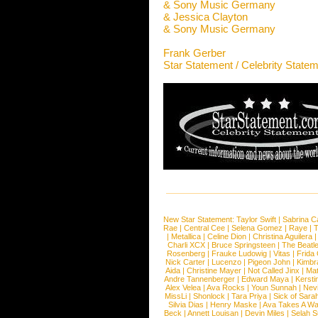
& Sony Music Germany
& Jessica Clayton
& Sony Music Germany
Frank Gerber
Star Statement / Celebrity State
New Star Statement:
Taylor Swift
|
Sabrina C
Rae
|
Central Cee
|
Selena Gomez
|
Raye
|
T
|
Metallica
|
Celine Dion
|
Christina Aguilera
Charli XCX
|
Bruce Springsteen
|
The Beatl
Rosenberg
|
Frauke Ludowig
|
Vitas
|
Frida
Nick Carter
|
Lucenzo
|
Pigeon John
|
Kimbr
Aida
|
Christine Mayer
|
Not Called Jinx
|
Ma
Andre Tannenberger
|
Edward Maya
|
Kersti
Alex Velea
|
Ava Rocks
|
Youn Sunnah
|
Nev
MissLi
|
Shonlock
|
Tara Priya
|
Sick of Sara
Silvia Dias
|
Henry Maske
|
Ava Takes A Wa
Beck
|
Annett Louisan
|
Devin Miles
|
Selah 