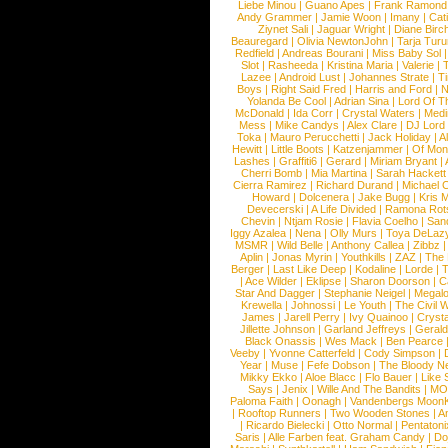
Liebe Minou
|
Guano Apes
|
Frank Ramond
Andy Grammer
|
Jamie Woon
|
Imany
|
Cat
Ziynet Sali
|
Jaguar Wright
|
Diane Birc
Beauregard
|
Olivia NewtonJohn
|
Tarja Tur
Redfield
|
Andreas Bourani
|
Miss Baby Sol
Slot
|
Rasheeda
|
Kristina Maria
|
Valerie
|
Lazee
|
Android Lust
|
Johannes Strate
|
T
Boys
|
Right Said Fred
|
Harris and Ford
|
N
Yolanda Be Cool
|
Adrian Sina
|
Lord Of T
McDonald
|
Ida Corr
|
Crystal Waters
|
Medi
Mess
|
Mike Candys
|
Alex Clare
|
DJ Lord
Toka
|
Mauro Perucchetti
|
Jack Holiday
|
A
Hewitt
|
Little Boots
|
Katzenjammer
|
Of Mon
Lashes
|
Graffiti6
|
Gerard
|
Miriam Bryant
|
Cherri Bomb
|
Mia Martina
|
Sarah Hackett
Cierra Ramirez
|
Richard Durand
|
Michael C
Howard
|
Dolcenera
|
Jake Bugg
|
Kris 
Devecerski
|
A Life Divided
|
Ramona Rots
Chevin
|
Ntjam Rosie
|
Flavia Coelho
|
San
Iggy Azalea
|
Nena
|
Olly Murs
|
Toya DeLaz
MSMR
|
Wild Belle
|
Anthony Callea
|
Zibbz
Aplin
|
Jonas Myrin
|
Youthkills
|
ZAZ
|
The 
Berger
|
Last Like Deep
|
Kodaline
|
Lorde
|
|
Ace Wilder
|
Eklipse
|
Sharon Doorson
|
C
Star And Dagger
|
Stephanie Neigel
|
Megal
Krewella
|
Johnossi
|
Le Youth
|
The Civil 
James
|
Jarell Perry
|
Ivy Quainoo
|
Crysta
Jillette Johnson
|
Garland Jeffreys
|
Gerald
Black Onassis
|
Wes Mack
|
Ben Pearce
Veeby
|
Yvonne Catterfeld
|
Cody Simpson
|
Year
|
Muse
|
Fefe Dobson
|
The Bloody N
Mikky Ekko
|
Aloe Blacc
|
Flo Bauer
|
Like
Says
|
Jenix
|
Wille And The Bandits
|
MO
Paloma Faith
|
Oonagh
|
Vandenbergs Moon
|
Rooftop Runners
|
Two Wooden Stones
|
A
|
Ricardo Bielecki
|
Otto Normal
|
Pentatoni
Saris
|
Alle Farben feat. Graham Candy
|
Do