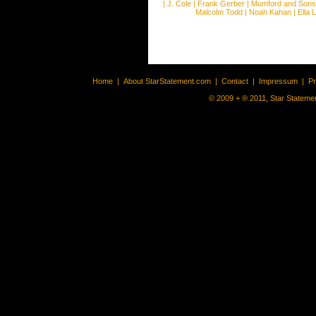
|
J. Cole
|
Frank Gerber
|
Mumford and Sons
Malcolm Todd
|
Noah Kahan
|
Ella 
Home
|
About StarStatement.com
|
Contact
|
Impressum
|
P
© 2009 + ® 2011, Star Statemen