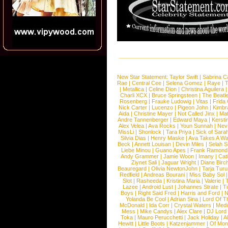
New Star Statement:
Taylor Swift
|
Sabrina C
Rae
|
Central Cee
|
Selena Gomez
|
Raye
|
T
|
Metallica
|
Celine Dion
|
Christina Aguilera
Charli XCX
|
Bruce Springsteen
|
The Beatl
Rosenberg
|
Frauke Ludowig
|
Vitas
|
Frida
Nick Carter
|
Lucenzo
|
Pigeon John
|
Kimbr
Aida
|
Christine Mayer
|
Not Called Jinx
|
Ma
Andre Tannenberger
|
Edward Maya
|
Kersti
Alex Velea
|
Ava Rocks
|
Youn Sunnah
|
Nev
MissLi
|
Shonlock
|
Tara Priya
|
Sick of Sara
Silvia Dias
|
Henry Maske
|
Ava Takes A Wa
Beck
|
Annett Louisan
|
Devin Miles
|
Selah 
Liebe Minou
|
Guano Apes
|
Frank Ramond
Andy Grammer
|
Jamie Woon
|
Imany
|
Cat
Ziynet Sali
|
Jaguar Wright
|
Diane Birc
Beauregard
|
Olivia NewtonJohn
|
Tarja Tur
Redfield
|
Andreas Bourani
|
Miss Baby Sol
Slot
|
Rasheeda
|
Kristina Maria
|
Valerie
|
Lazee
|
Android Lust
|
Johannes Strate
|
T
Boys
|
Right Said Fred
|
Harris and Ford
|
N
Yolanda Be Cool
|
Adrian Sina
|
Lord Of T
McDonald
|
Ida Corr
|
Crystal Waters
|
Medi
Mess
|
Mike Candys
|
Alex Clare
|
DJ Lord
Toka
|
Mauro Perucchetti
|
Jack Holiday
|
A
Hewitt
|
Little Boots
|
Katzenjammer
|
Of Mon