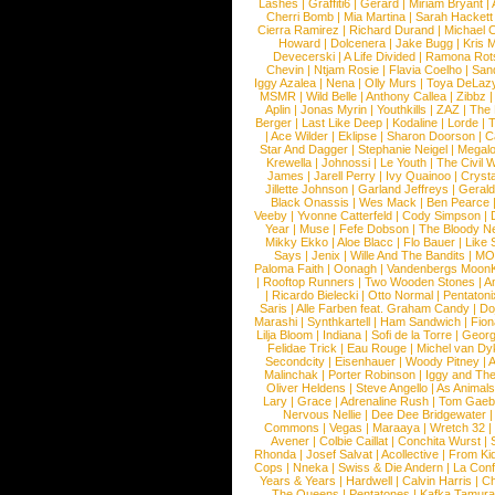
Lashes
|
Graffiti6
|
Gerard
|
Miriam Bryant
|
Cherri Bomb
|
Mia Martina
|
Sarah Hackett
Cierra Ramirez
|
Richard Durand
|
Michael C
Howard
|
Dolcenera
|
Jake Bugg
|
Kris 
Devecerski
|
A Life Divided
|
Ramona Rots
Chevin
|
Ntjam Rosie
|
Flavia Coelho
|
San
Iggy Azalea
|
Nena
|
Olly Murs
|
Toya DeLaz
MSMR
|
Wild Belle
|
Anthony Callea
|
Zibbz
Aplin
|
Jonas Myrin
|
Youthkills
|
ZAZ
|
The 
Berger
|
Last Like Deep
|
Kodaline
|
Lorde
|
|
Ace Wilder
|
Eklipse
|
Sharon Doorson
|
C
Star And Dagger
|
Stephanie Neigel
|
Megal
Krewella
|
Johnossi
|
Le Youth
|
The Civil 
James
|
Jarell Perry
|
Ivy Quainoo
|
Crysta
Jillette Johnson
|
Garland Jeffreys
|
Gerald
Black Onassis
|
Wes Mack
|
Ben Pearce
Veeby
|
Yvonne Catterfeld
|
Cody Simpson
|
Year
|
Muse
|
Fefe Dobson
|
The Bloody N
Mikky Ekko
|
Aloe Blacc
|
Flo Bauer
|
Like
Says
|
Jenix
|
Wille And The Bandits
|
MO
Paloma Faith
|
Oonagh
|
Vandenbergs Moon
|
Rooftop Runners
|
Two Wooden Stones
|
A
|
Ricardo Bielecki
|
Otto Normal
|
Pentatoni
Saris
|
Alle Farben feat. Graham Candy
|
Do
Marashi
|
Synthkartell
|
Ham Sandwich
|
Fio
Lilja Bloom
|
Indiana
|
Sofi de la Torre
|
Georg
Felidae Trick
|
Eau Rouge
|
Michel van Dy
Secondcity
|
Eisenhauer
|
Woody Pitney
|
A
Malinchak
|
Porter Robinson
|
Iggy and Th
Oliver Heldens
|
Steve Angello
|
As Animal
Lary
|
Grace
|
Adrenaline Rush
|
Tom Gaeb
Nervous Nellie
|
Dee Dee Bridgewater
|
Commons
|
Vegas
|
Maraaya
|
Wretch 32
Avener
|
Colbie Caillat
|
Conchita Wurst
|
Rhonda
|
Josef Salvat
|
Acollective
|
From Ki
Cops
|
Nneka
|
Swiss & Die Andern
|
La Conf
Years & Years
|
Hardwell
|
Calvin Harris
|
Ch
The Queens
|
Pentatones
|
Kafka Tamura