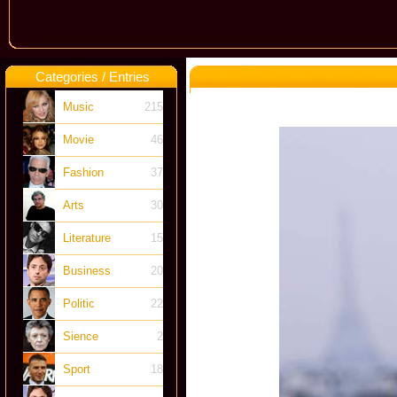
Categories / Entries
Music
215
Movie
46
Fashion
37
Arts
30
Literature
15
Business
20
Politic
22
Sience
2
Sport
18