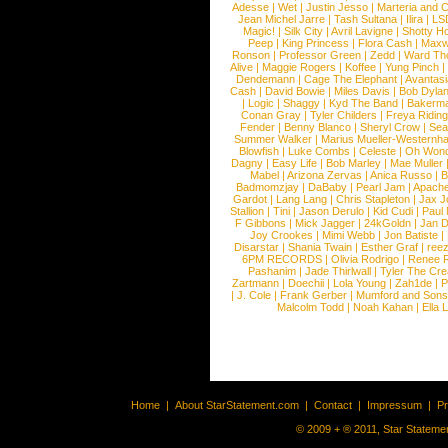
Adesse
|
Wet
|
Justin Jesso
|
Marteria and 
Jean Michel Jarre
|
Tash Sultana
|
Ilira
|
LS
Magic!
|
Silk City
|
Avril Lavigne
|
Shotty H
Peep
|
King Princess
|
Flora Cash
|
Maxw
Ronson
|
Professor Green
|
Zedd
|
Ward T
Alive
|
Maggie Rogers
|
Koffee
|
Yung Pinch
Dendemann
|
Cage The Elephant
|
Avantas
Cash
|
David Bowie
|
Miles Davis
|
Bob Dyla
|
Logic
|
Shaggy
|
Kyd The Band
|
Bakerm
Conan Gray
|
Tyler Childers
|
Freya Ridin
Fender
|
Benny Blanco
|
Sheryl Crow
|
Sea
Summer Walker
|
Marius Mueller-Westernh
Blowfish
|
Luke Combs
|
Celeste
|
Oh Won
Dagny
|
Easy Life
|
Bob Marley
|
Mae Muller
Mabel
|
Arizona Zervas
|
Anica Russo
|
B
Badmomzjay
|
DaBaby
|
Pearl Jam
|
Apach
Gardot
|
Lang Lang
|
Chris Stapleton
|
Jax J
Stallion
|
Tini
|
Jason Derulo
|
Kid Cudi
|
Paul
F Gibbons
|
Mick Jagger
|
24kGoldn
|
Jan D
Joy Crookes
|
Mimi Webb
|
Jon Batiste
|
Disarstar
|
Shania Twain
|
Esther Graf
|
ree
6PM RECORDS
|
Olivia Rodrigo
|
Renee 
Pashanim
|
Jade Thirlwall
|
Tyler The Cre
Zartmann
|
Doechii
|
Lola Young
|
Zah1de
|
P
|
J. Cole
|
Frank Gerber
|
Mumford and Sons
Malcolm Todd
|
Noah Kahan
|
Ella 
Home
|
About StarStatement.com
|
Contact
|
Impressum
|
P
© 2009 + ® 2011, Star Statemen