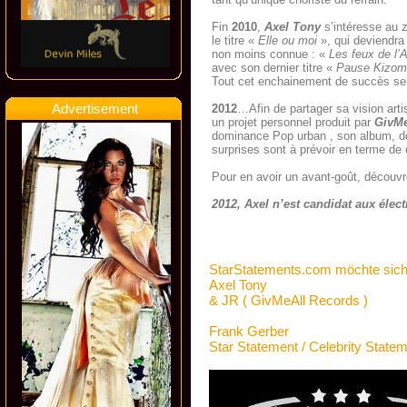
Fin
2010
,
Axel Tony
s’intéresse au z
le titre «
Elle ou moi
», qui deviendra 
non moins connue : «
Les feux de l’
avec son dernier titre «
Pause Kizom
Tout cet enchainement de succès sera 
Advertisement
2012
…Afin de partager sa vision arti
un projet personnel produit par
GivMe
dominance Pop urban , son album, don
surprises sont à prévoir en terme de 
Pour en avoir un avant-goût, découvre
2012, Axel n’est candidat aux élec
StarStatements.com möchte sich
Axel Tony
& JR ( GivMeAll Records )
Frank Gerber
Star Statement / Celebrity State