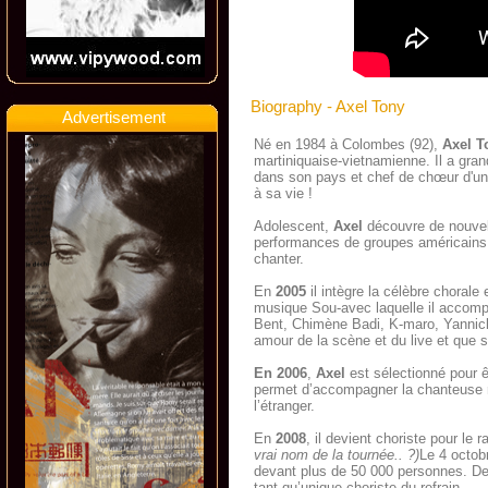
Biography - Axel Tony
Advertisement
Né en 1984 à Colombes (92),
Axel T
martiniquaise-vietnamienne. Il a gran
dans son pays et chef de chœur d'une
à sa vie !
Adolescent,
Axel
découvre de nouvelle
performances de groupes américai
chanter.
En
2005
il intègre la célèbre chorale
musique Sou-avec laquelle il accompa
Bent, Chimène Badi, K-maro, Yannick
amour de la scène et du live et que s
En 2006
,
Axel
est sélectionné pour 
permet d’accompagner la chanteuse r
l’étranger.
En
2008
, il devient choriste pour le
vrai nom de la tournée.. ?)
Le 4 octob
devant plus de 50 000 personnes. De c
tant qu’unique choriste du refrain.