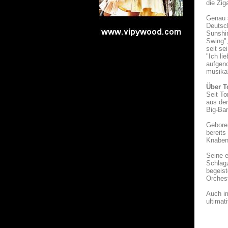
die Zig
Genau s
Deutsch
Sunshin
Swing",
seit se
"Ich li
aufgen
musikal
Über T
Seit To
aus der
Big-Ban
Geboren
bereits
Knaben
Seine 
Schlag
begeist
Orchest
Auch im
ultimat