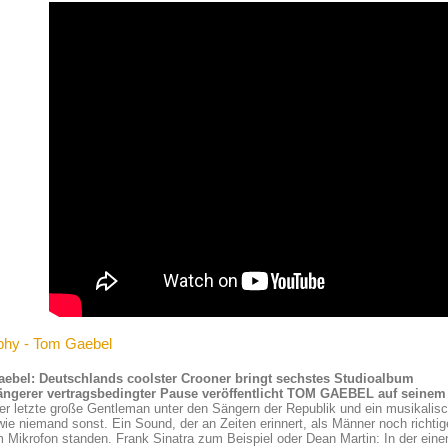
phy - Tom Gaebel
ebel: Deutschlands coolster Crooner bringt sechstes Studioalbum
ängerer vertragsbedingter Pause veröffentlicht TOM GAEBEL auf sein
der letzte große Gentleman unter den Sängern der Republik und ein musikal
ie niemand sonst. Ein Sound, der an Zeiten erinnert, als Männer noch richt
 Mikrofon standen. Frank Sinatra zum Beispiel oder Dean Martin: In der eine