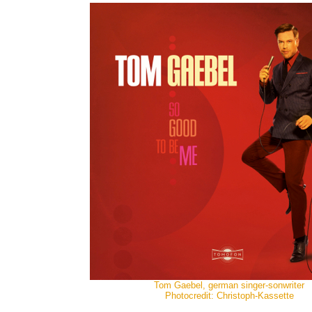
Tom Gaebel, german singer-sonwriter
Photocredit: Christoph-Kassette