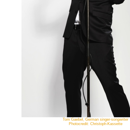
Tom Gaebel, German singer-songwriter
Photocredit: Christoph-Kassette