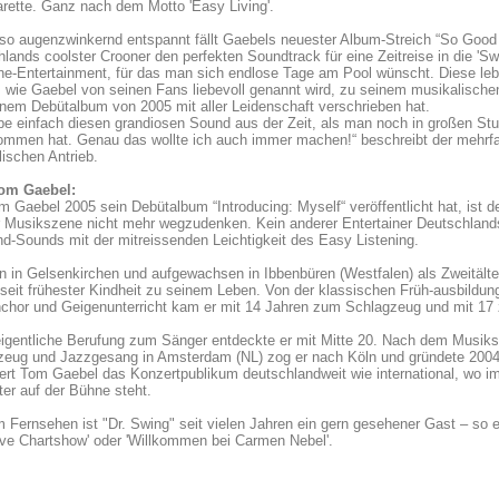
arette. Ganz nach dem Motto 'Easy Living'.
o augenzwinkernd entspannt fällt Gaebels neuester Album-Streich “So Good 
lands coolster Crooner den perfekten Soundtrack für eine Zeitreise in die 'Sw
e-Entertainment, für das man sich endlose Tage am Pool wünscht. Diese leb
 wie Gaebel von seinen Fans liebevoll genannt wird, zu seinem musikalischen 
inem Debütalbum von 2005 mit aller Leidenschaft verschrieben hat.
ebe einfach diesen grandiosen Sound aus der Zeit, als man noch in großen S
ommen hat. Genau das wollte ich auch immer machen!“ beschreibt der mehrf
ischen Antrieb.
om Gaebel:
m Gaebel 2005 sein Debütalbum “Introducing: Myself“ veröffentlicht hat, is
 Musikszene nicht mehr wegzudenken. Kein anderer Entertainer Deutschlands 
d-Sounds mit der mitreissenden Leichtigkeit des Easy Listening.
 in Gelsenkirchen und aufgewachsen in Ibbenbüren (Westfalen) als Zweitälte
 seit frühester Kindheit zu seinem Leben. Von der klassischen Früh-ausbildun
chor und Geigenunterricht kam er mit 14 Jahren zum Schlagzeug und mit 17
eigentliche Berufung zum Sänger entdeckte er mit Mitte 20. Nach dem Musik
zeug und Jazzgesang in Amsterdam (NL) zog er nach Köln und gründete 2004
ert Tom Gaebel das Konzertpublikum deutschlandweit wie international, wo 
er auf der Bühne steht.
 Fernsehen ist "Dr. Swing" seit vielen Jahren ein gern gesehener Gast – so etw
ive Chartshow' oder 'Willkommen bei Carmen Nebel'.