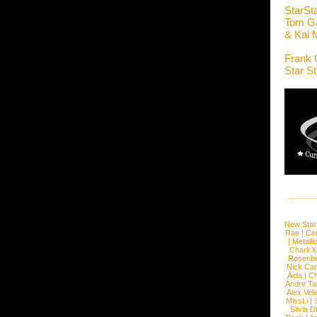
StarSt
Tom G
& Kai 
Frank 
Star S
New Star
Rae
|
Cen
|
Metalli
Charli 
Rosenb
Nick Car
Aida
|
Ch
Andre Ta
Alex Vel
MissLi
|
Silvia D