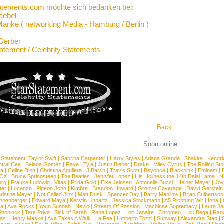
atements.com möchte sich bedanken bei:
aebel
Manke ( networking Media - Hamburg / Berlin )
Gerber
tatement / Celebrity Statements
Back
Soon online ...
 Statement:
Taylor Swift
|
Sabrina Carpenter
|
Harry Styles
|
Ariana Grande
|
Shakira
|
Kendri
tral Cee
|
Selena Gomez
|
Raye
|
Tyla
|
Justin Bieber
|
Drake
|
Miley Cyrus
|
The Rolling St
ca
|
Celine Dion
|
Christina Aguilera
|
J Balvin
|
Travis Scott
|
Beyonce
|
Blackpink
|
Eminem
|
XCX
|
Bruce Springsteen
|
The Beatles
|
Jennifer Lopez
|
His Holiness the 14th Dalai Lama
|
N
erg
|
Frauke Ludowig
|
Vitas
|
Frida Gold
|
Elke Jeinsen
|
Antonella Bucci
|
Heiner Meyer
|
Joy
ter
|
Lucenzo
|
Pigeon John
|
Kimbra
|
Brandon Howard
|
Groove Coverage
|
David Gerstein
ristine Mayer
|
Not Called Jinx
|
Matt Dusk
|
Spencer Day
|
Barry Manilow
|
Brian Culbertson
nnenberger
|
Edward Maya
|
Kerstin Linnartz
|
Jessica Stockmann
|
A5 Richtung Wir
|
Inna
|
ea
|
Ava Rocks
|
Youn Sunnah
|
Nevio
|
Stream Of Passion
|
Machinae Supremacy
|
Laura J
Shonlock
|
Tara Priya
|
Sick of Sarah
|
Rene Lopez
|
Lori Jenaire
|
Chromeo
|
Lou Bega
|
Ran
ias
|
Henry Maske
|
Ava Takes A Walk
|
La Fee
|
Umberto Tozzi
|
Subway
|
Alexandra Stan
|