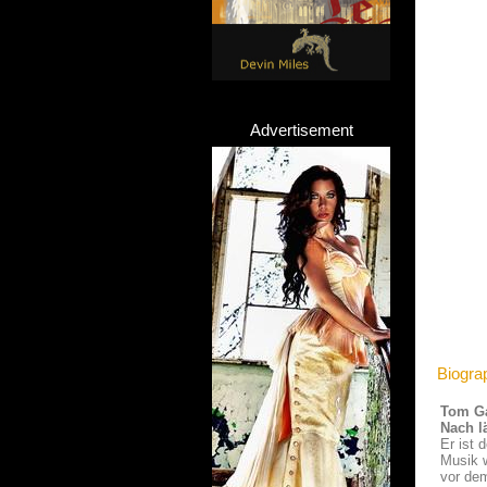
Advertisement
Biogra
Tom Ga
Nach l
Er ist 
Musik w
vor dem