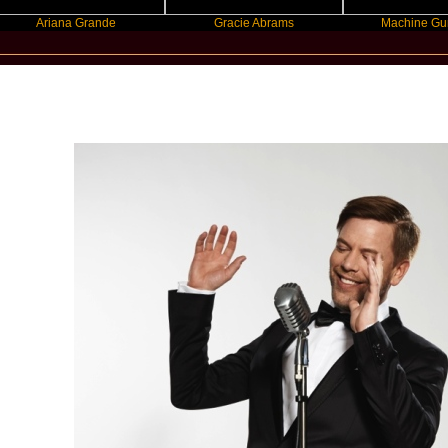
ana Grande
Gracie Abrams
Machine Gun Kelly
New Star Statements / Tom Gaebel