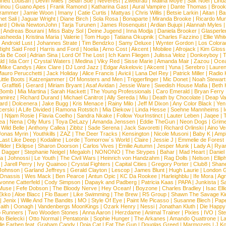
nett Louisan
|
Devin Miles
|
Selah Sue
|
Neverest
|
Zweitfrau
|
Malina Moye
|
Sak Noel
|
Lind
inou
|
Guano Apes
|
Frank Ramond
|
Katharina Gast
|
Aural Vampire
|
Dante Thomas
|
Brook
rammer
|
Jamie Woon
|
Imany
|
Catie Curtis
|
Mattyas
|
Chris Willis
|
Betsie Larkin
|
Aitan
|
Ba
net Sali
|
Jaguar Wright
|
Diane Birch
|
Sola Rosa
|
Bonaparte
|
Miranda Brooke
|
Ricardo Mu
ard
|
Olivia NewtonJohn
|
Tarja Turunen
|
James Rosenquist
|
Ardian Bujupi
|
Alannah Myles
|
Andreas Bourani
|
Miss Baby Sol
|
Deine Jugend
|
Inna Modja
|
Daniela Brooker
|
Glasperle
asheeda
|
Kristina Maria
|
Valerie
|
Tom Hugo
|
Tatiana Okupnik
|
Charles Fazzino
|
Ellie Whit
|
Android Lust
|
Johannes Strate
|
Tim Bendzko
|
Samy Deluxe
|
Wynter Gordon
|
Los Colora
ight Said Fred
|
Harris and Ford
|
Noelia
|
Arno Cost
|
Akcent
|
Mobilee
|
Afrojack
|
Kim Gloss
da Be Cool
|
Adrian Sina
|
Lord Of The Lost
|
Ich Kann Fliegen
|
Julissa Veloz
|
Donkeyboy
|
T
ld
|
Ida Corr
|
Crystal Waters
|
Medina
|
Viky Red
|
Sisse Marie
|
Amanda Mair
|
Zazou
|
Oce
Mike Candys
|
Alex Clare
|
DJ Lord Jazz
|
Edgar Askelovic
|
Akcent
|
Yuna
|
Serebro
|
Lauren
auro Perucchetti
|
Jack Holiday
|
Alice Francis
|
Avicii
|
Lana Del Rey
|
Patrick Miller
|
Radio K
ittle Boots
|
Katzenjammer
|
Of Monsters and Men
|
Triggerfinger
|
Mic Donet
|
Noah Stewart
|
Graffiti6
|
Gerard
|
Miriam Bryant
|
Asaf Avidan
|
Jessie Ware
|
Swedish House Mafia
|
Beth 
 Bomb
|
Mia Martina
|
Sarah Hackett
|
The Young Professionals
|
Caro Emerald
|
Bryan Ferry
amirez
|
Richard Durand
|
Michael Canitrot
|
Ally Sereda
|
Miu
|
Death by Chocolate
|
Deap Val
ard
|
Dolcenera
|
Jake Bugg
|
Kris Menace
|
Rainy Milo
|
Jeff M Dixon
|
Any Color Black
|
Yen
erski
|
A Life Divided
|
Ramona Rotstich
|
Mia Diekow
|
Linda Hesse
|
Soehne Mannheims
|
I
|
Ntjam Rosie
|
Flavia Coelho
|
Sandra Nkake
|
Follow YourInstinct
|
Lauter Leben
|
Jaqee
|
ea
|
Nena
|
Olly Murs
|
Toya DeLazy
|
Amanda Jenssen
|
Eddie TheGun
|
Neon Dogs
|
Grim
|
Wild Belle
|
Anthony Callea
|
Zibbz
|
Sade Serena
|
Jack Savoretti
|
Richard Orlinski
|
Aino V
Jonas Myrin
|
Youthkills
|
ZAZ
|
The Deer Tracks
|
Kensington
|
Nicole Musoni
|
Baby K
|
Ampl
Last Like Deep
|
Kodaline
|
Lorde
|
Tomorrow´s World
|
Claire
|
Jessie J
|
Emmelie de Forest
ilder
|
Eklipse
|
Sharon Doorson
|
Carlos Vives
|
Emilie Autumn
|
Jesper Munk
|
Lady A
|
Ryan
d Dagger
|
Stephanie Neigel
|
Megaloh
|
NONONO
|
The Strypes
|
Bahar
|
Mad Heart
|
Danie
la
|
Johnossi
|
Le Youth
|
The Civil Wars
|
Heinrich von Handzahm
|
Rag Dolls
|
Nelson
|
Ellip
|
Jarell Perry
|
Ivy Quainoo
|
Crystal Fighters
|
Capital Cities
|
Gregory Porter
|
Club8
|
Shane
e Johnson
|
Garland Jeffreys
|
Gerald Clayton
|
Lescop
|
James Blunt
|
Hugh Laurie
|
London 
 Onassis
|
Wes Mack
|
Ben Pearce
|
Antun Opic
|
KC Da Rookee
|
Harleighblu
|
Ife Mora
|
Ag
vonne Catterfeld
|
Cody Simpson
|
Dapayk and Padberg
|
Patricia Kaas
|
PAPA
|
Junkista
|
S
Muse
|
Fefe Dobson
|
The Bloody Nerve
|
Hey Ocean!
|
Boyzone
|
Charles Bradley
|
Isac Elli
Ekko
|
Aloe Blacc
|
Flo Bauer
|
Like Swimming
|
The Brew
|
R5 Group
|
Shawn The Savage Ki
|
Jenix
|
Wille And The Bandits
|
MO
|
Style Of Eye
|
Paint Me Picasso
|
Susanne Blech
|
Pape
aith
|
Oonagh
|
Vandenbergs MoonKings
|
Ozark Henry
|
Nessi
|
Jonathan Kluth
|
Die Happy
p Runners
|
Two Wooden Stones
|
Anna Aaron
|
Herzdame
|
Animal Trainer
|
Pixies
|
IVO
|
Ste
o Bielecki
|
Otto Normal
|
Pentatonix
|
Sophie Hunger
|
The Arkanes
|
Amando Quattrone
|
La
lle Farben feat. Graham Candy
|
Doja Cat
|
Eat The Gun
|
Douglas Greed
|
Marmozets
|
J K