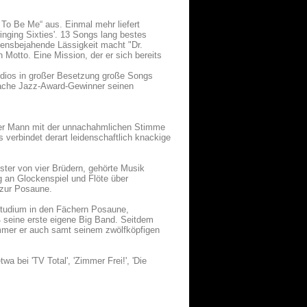
To Be Me“ aus. Einmal mehr liefert
inging Sixties'. 13 Songs lang bestes
ensbejahende Lässigkeit macht "Dr.
Motto. Eine Mission, der er sich bereits
tudios in großer Besetzung große Songs
ache Jazz-Award-Gewinner seinen
t der Mann mit der unnachahmlichen Stimme
verbindet derart leidenschaftlich knackige
ster von vier Brüdern, gehörte Musik
g an Glockenspiel und Flöte über
 zur Posaune.
studium in den Fächern Posaune,
 seine erste eigene Big Band. Seitdem
immer er auch samt seinem zwölfköpfigen
a bei 'TV Total', 'Zimmer Frei!', 'Die