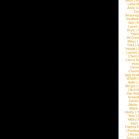
Beck
|
An
Liebe M
Andy G
Ziy
Beaureg
Redfield
Slot
|
R
Lazee
Boys
|
R
Yolan
McDona
Mess
|
Toka
|
M
Hewitt
|
L
Lashes
Cherri
Cierra R
How
Devec
Chevin
Iggy Azal
MSMR
Aplin
|
Berger
|
|
Ace W
Star An
Krewel
James
Jillett
Black
Veeby
|
Y
Year
|
Mikky 
Says
Paloma F
|
Roofto
|
Ricard
Saris
|
A