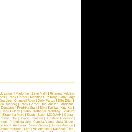
ck Lamar
|
Madonna
|
Zayn Malik
|
Rihanna
|
Addison
ones
|
Frank Gerber
|
Machine Gun Kelly
|
Lady Gaga
Dua Lipa
|
Chappell Roan
|
Dolly Parton
|
Billie Eilish
|
ico Rosberg
|
Frank Gerber
|
Ina Mueller
|
Marianne
 Denalane
|
Fredrika Stahl
|
Silvia Kainka
|
Kitty Kat
|
|
Jack Culcay
|
Gabo
|
Katharine Mehrling
|
Shakura
|
Ekaterina More
|
Slash
|
81db
|
MOOJAH
|
Genta
|
Cashier No9
|
Joyce Jonathan
|
Sunshine Anderson
|
ansen
|
Francisca Urio
|
Claudia Acuna
|
Julia Dietze
|
dy Ford
|
Ani Lorak
|
Sonja Zietlow
|
Sunrise Avenue
|
Simone Kermes
|
Klee
|
Vic Anselmo
|
Kai Ebel
|
Tom