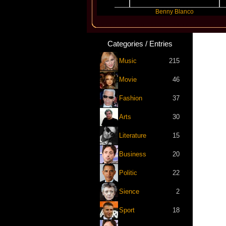
Slayyyer
Benny Blanco
Ari
Categories / Entries
Music
215
Movie
46
Fashion
37
Arts
30
Literature
15
Business
20
Politic
22
Sience
2
Sport
18