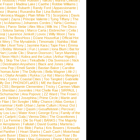
a Teodosiu
|
Peter Ruetten
|
Yakoto
|
Marina Celeste
|
e Fraser
|
Madina Lake
|
Caethe
|
Robbie Williams
|
sto
|
Amber Rubarth
|
Randy Ford
|
Appassionante
|
noz
|
Ilhama
|
Ruxandra Bar
|
Lina Button
|
Jack
|
Veronica Maggio
|
Plain White TS
|
Scorpions
|
Davis
nspiel
|
Zayra
|
Principe Valiente
|
Tying Tiffany
|
The
e
|
Ivi Adamou
|
Johannes Cordes
|
YaHa
|
Gerina
|
dos
|
Parov Stelar
|
Alex Mica
|
Milk Inc
|
The Disco
|
Soluna Samay
|
Marco Carta
|
Eisbrecher
|
Celia
|
ooji
|
Laurence Jenkell
|
Lovex
|
Willy Moon
|
Tara
ana
|
The BossHoss
|
DJane HouseKat
|
Official Hot
t Wery
|
The Mynabirds
|
Timomatic
|
Nahiba
|
Matt
iller
|
Axel Tony
|
Jasmine Kara
|
Tape Five
|
Emma
|
Bobby Womack
|
Fun
|
Loreen
|
Iona Blum
|
Bat for
Hart
|
Leslie Clio
|
Sharon Doorson
|
Taryn Manning
|
|
Neon Hitch
|
Kobra and the Lotus
|
Arthur Higelin
|
ly
|
Skip The Use
|
TinkaBelle
|
Ola Svensson
|
Nick
|
Destination Anywhere
|
Black and Jones
|
Alina
cona Pop
|
Emeli Sande
|
Bastian Baker
|
Caroline
Thomas Azier
|
The Dollyrots
|
Bella Wagner
|
Alt-J
|
es
|
Olafur Arnalds
|
Rykka
|
Le Kid
|
Marco Mengoni
|
enna
|
Como
|
Coastal Cities
|
Too Tangled
|
Gabrielle
ify Dot
|
PHONOFLaKES
|
ME the Band
|
Margaret
|
CSS
|
Benjamin Clementine
|
Tricky
|
Carmen Villain
 Sheridan
|
Juveniles
|
Hot Chelle Rae
|
SIRPAUL
|
l Schumacher
|
Ana Popovic
|
ZZ Ward
|
The Frown
|
hant
|
Vanbot
|
Josephina
|
Prime Circle
|
Martin and
 Filan
|
Siri Svegler
|
Milky Chance
|
Atlas Genius
|
Grammar
|
Keith Urban
|
Jamie Cullum
|
Kreuz Ost
|
nes Obel
|
Cher
|
Qasim
|
Gesaffelstein
|
Percival
|
ay Lou Lou
|
Water Knot
|
George Ezra
|
Family of the
ot
|
Carlprit
|
Gala
|
Vienna Ditto
|
The Graveltones
|
d
|
La Femme
|
Die So Fluid
|
BANKS
|
The Majority
r Aeroplanes
|
Fallulah
|
David Guetta
|
Marteria
|
|
3A Band
|
Eric Bibb
|
Parka
|
Kris Bowers
|
Krewella
el Panther
|
I Heart Sharks
|
Cash Cash
|
Motorhead
urin Buser
|
Elaiza
|
John Newman
|
Low Roar
|
Bo
obe
|
Dieter Meier
|
Max Giesinger
|
Dame
|
Mehrzad