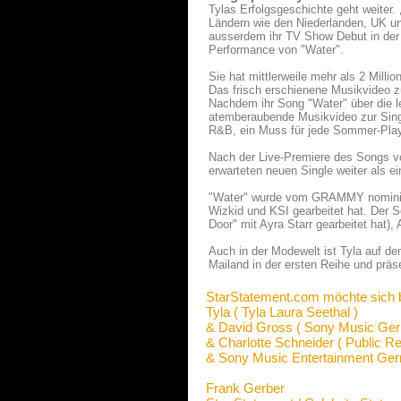
Tylas Erfolgsgeschichte geht weiter. 
Ländern wie den Niederlanden, UK un
ausserdem ihr TV Show Debut in de
Performance von "Water".
Sie hat mittlerweile mehr als 2 Milli
Das frisch erschienene Musikvideo z
Nachdem ihr Song "Water" über die le
atemberaubende Musikvideo zur Singl
R&B, ein Muss für jede Sommer-Playl
Nach der Live-Premiere des Songs vor
erwarteten neuen Single weiter als e
"Water" wurde vom GRAMMY nominiert
Wizkid und KSI gearbeitet hat. Der S
Door" mit Ayra Starr gearbeitet hat
Auch in der Modewelt ist Tyla auf 
Mailand in der ersten Reihe und präs
StarStatement.com möchte sich 
Tyla ( Tyla Laura Seethal )
& David Gross ( Sony Music G
& Charlotte Schneider ( Public
& Sony Music Entertainment G
Frank Gerber