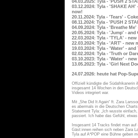
04.03.2025: Tyla - 'PUSH 2 ST
03.12.2024: Tyla - 'SHAKE AH' 
now!
20.11.2024: Tyla - 'Tears' - C
08.11.2024: Tyla - 'PUSH 2 ST
04.09.2024: Tyla - 'Breathe Me
20.05.2024: Tyla - 'Jump' - an
22.03.2024: Tyla - 'TYLA' - ne
22.03.2024: Tyla - 'ART' - new
19.03.2024: Tyla - 'Water' - an
02.02.2024: Tyla - 'Truth or Da
03.10.2023: Tyla - 'Water' - ne
13.05.2023: Tyla - 'Girl Next D
24.07.2026: heute hat Pop-Sup
Offiziell kündigte die Südafrikanerin
insgesamt 14 Wochen in den Deutschen
Videos integriert war.
Mit „She Did It Again“ ft. Zara Larss
es abermals in die Deutschen Charts 
Statement Tyla: „Ich wusste einfach
passiert. Ich habe das Gefühl, etwas
Insgesamt 14 Tracks findet man auf
Gäst:innen reihen sich neben Zara L
Tyla auf A*POP eine Bühne geben m