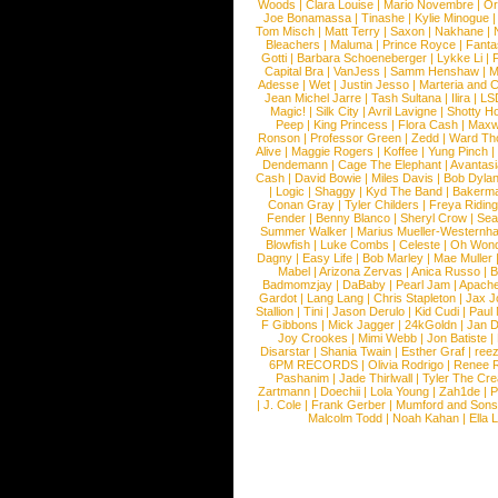
Woods
|
Clara Louise
|
Mario Novembre
|
Or
Joe Bonamassa
|
Tinashe
|
Kylie Minogue
Tom Misch
|
Matt Terry
|
Saxon
|
Nakhane
|
Bleachers
|
Maluma
|
Prince Royce
|
Fanta
Gotti
|
Barbara Schoeneberger
|
Lykke Li
|
Capital Bra
|
VanJess
|
Samm Henshaw
|
M
Adesse
|
Wet
|
Justin Jesso
|
Marteria and 
Jean Michel Jarre
|
Tash Sultana
|
Ilira
|
LS
Magic!
|
Silk City
|
Avril Lavigne
|
Shotty H
Peep
|
King Princess
|
Flora Cash
|
Maxw
Ronson
|
Professor Green
|
Zedd
|
Ward T
Alive
|
Maggie Rogers
|
Koffee
|
Yung Pinch
Dendemann
|
Cage The Elephant
|
Avantas
Cash
|
David Bowie
|
Miles Davis
|
Bob Dyla
|
Logic
|
Shaggy
|
Kyd The Band
|
Bakerm
Conan Gray
|
Tyler Childers
|
Freya Ridin
Fender
|
Benny Blanco
|
Sheryl Crow
|
Sea
Summer Walker
|
Marius Mueller-Westernh
Blowfish
|
Luke Combs
|
Celeste
|
Oh Won
Dagny
|
Easy Life
|
Bob Marley
|
Mae Muller
Mabel
|
Arizona Zervas
|
Anica Russo
|
B
Badmomzjay
|
DaBaby
|
Pearl Jam
|
Apach
Gardot
|
Lang Lang
|
Chris Stapleton
|
Jax J
Stallion
|
Tini
|
Jason Derulo
|
Kid Cudi
|
Paul
F Gibbons
|
Mick Jagger
|
24kGoldn
|
Jan D
Joy Crookes
|
Mimi Webb
|
Jon Batiste
|
Disarstar
|
Shania Twain
|
Esther Graf
|
ree
6PM RECORDS
|
Olivia Rodrigo
|
Renee 
Pashanim
|
Jade Thirlwall
|
Tyler The Cre
Zartmann
|
Doechii
|
Lola Young
|
Zah1de
|
P
|
J. Cole
|
Frank Gerber
|
Mumford and Sons
Malcolm Todd
|
Noah Kahan
|
Ella 