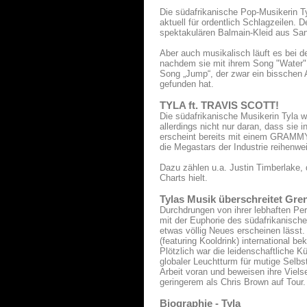
Die südafrikanische Pop-Musikerin T
aktuell für ordentlich Schlagzeilen. 
spektakulären Balmain-Kleid aus Sand
Aber auch musikalisch läuft es bei der
nachdem sie mit ihrem Song "Water" b
Song „Jump“, der zwar ein bisschen A
gefunden hat.
TYLA ft. TRAVIS SCOTT!
Die südafrikanische Musikerin Tyla wi
allerdings nicht nur daran, dass sie
erscheint bereits mit einem GRAMMY 
die Megastars der Industrie reihenwe
Dazu zählen u.a. Justin Timberlake,
Charts hielt.
Tylas Musik überschreitet Gre
Durchdrungen von ihrer lebhaften Per
mit der Euphorie des südafrikanisch
etwas völlig Neues erscheinen lässt
(featuring Kooldrink) international b
Plötzlich war die leidenschaftliche 
globaler Leuchtturm für mutige Selbst
Arbeit voran und beweisen ihre Viels
geringerem als Chris Brown auf Tour.
Biographie - Tyla