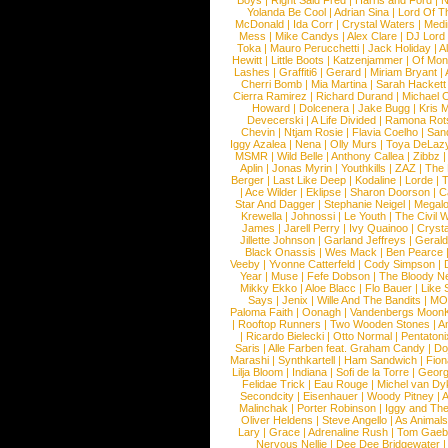
Boys
|
Right Said Fred
|
Harris and Ford
|
N
Yolanda Be Cool
|
Adrian Sina
|
Lord Of T
McDonald
|
Ida Corr
|
Crystal Waters
|
Medi
Mess
|
Mike Candys
|
Alex Clare
|
DJ Lord
Toka
|
Mauro Perucchetti
|
Jack Holiday
|
A
Hewitt
|
Little Boots
|
Katzenjammer
|
Of Mon
Lashes
|
Graffiti6
|
Gerard
|
Miriam Bryant
|
Cherri Bomb
|
Mia Martina
|
Sarah Hackett
Cierra Ramirez
|
Richard Durand
|
Michael C
Howard
|
Dolcenera
|
Jake Bugg
|
Kris 
Devecerski
|
A Life Divided
|
Ramona Rots
Chevin
|
Ntjam Rosie
|
Flavia Coelho
|
San
Iggy Azalea
|
Nena
|
Olly Murs
|
Toya DeLaz
MSMR
|
Wild Belle
|
Anthony Callea
|
Zibbz
Aplin
|
Jonas Myrin
|
Youthkills
|
ZAZ
|
The 
Berger
|
Last Like Deep
|
Kodaline
|
Lorde
|
|
Ace Wilder
|
Eklipse
|
Sharon Doorson
|
C
Star And Dagger
|
Stephanie Neigel
|
Megal
Krewella
|
Johnossi
|
Le Youth
|
The Civil 
James
|
Jarell Perry
|
Ivy Quainoo
|
Crysta
Jillette Johnson
|
Garland Jeffreys
|
Gerald
Black Onassis
|
Wes Mack
|
Ben Pearce
Veeby
|
Yvonne Catterfeld
|
Cody Simpson
|
Year
|
Muse
|
Fefe Dobson
|
The Bloody N
Mikky Ekko
|
Aloe Blacc
|
Flo Bauer
|
Like
Says
|
Jenix
|
Wille And The Bandits
|
MO
Paloma Faith
|
Oonagh
|
Vandenbergs Moon
|
Rooftop Runners
|
Two Wooden Stones
|
A
|
Ricardo Bielecki
|
Otto Normal
|
Pentatoni
Saris
|
Alle Farben feat. Graham Candy
|
Do
Marashi
|
Synthkartell
|
Ham Sandwich
|
Fio
Lilja Bloom
|
Indiana
|
Sofi de la Torre
|
Georg
Felidae Trick
|
Eau Rouge
|
Michel van Dy
Secondcity
|
Eisenhauer
|
Woody Pitney
|
A
Malinchak
|
Porter Robinson
|
Iggy and Th
Oliver Heldens
|
Steve Angello
|
As Animal
Lary
|
Grace
|
Adrenaline Rush
|
Tom Gaeb
Nervous Nellie
|
Dee Dee Bridgewater
|