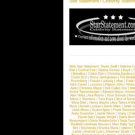
Star Statement / Celebrity State
New Star Statement:
Taylor Swift
|
Sabrina C
Rae
|
Central Cee
|
Selena Gomez
|
Raye
|
T
|
Metallica
|
Celine Dion
|
Christina Aguilera
Charli XCX
|
Bruce Springsteen
|
The Beatl
Rosenberg
|
Frauke Ludowig
|
Vitas
|
Frida
Nick Carter
|
Lucenzo
|
Pigeon John
|
Kimbr
Aida
|
Christine Mayer
|
Not Called Jinx
|
Ma
Andre Tannenberger
|
Edward Maya
|
Kersti
Alex Velea
|
Ava Rocks
|
Youn Sunnah
|
Nev
MissLi
|
Shonlock
|
Tara Priya
|
Sick of Sara
Silvia Dias
|
Henry Maske
|
Ava Takes A Wa
Beck
|
Annett Louisan
|
Devin Miles
|
Selah 
Liebe Minou
|
Guano Apes
|
Frank Ramond
Andy Grammer
|
Jamie Woon
|
Imany
|
Cat
Ziynet Sali
|
Jaguar Wright
|
Diane Birc
Beauregard
|
Olivia NewtonJohn
|
Tarja Tur
Redfield
|
Andreas Bourani
|
Miss Baby Sol
Slot
|
Rasheeda
|
Kristina Maria
|
Valerie
|
Lazee
|
Android Lust
|
Johannes Strate
|
T