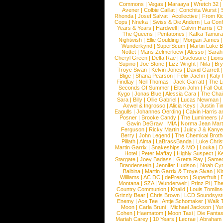
Commons
|
Vegas
|
Maraaya
|
Wretch 32
Avener
|
Colbie Caillat
|
Conchita Wurst
|
Rhonda
|
Josef Salvat
|
Acollective
|
From Ki
Cops
|
Nneka
|
Swiss & Die Andern
|
La Conf
Years & Years
|
Hardwell
|
Calvin Harris
|
Ch
The Queens
|
Pentatones
|
Kafka Tamura
Nightwish
|
Ellie Goulding
|
Morgan James
Wunderkynd
|
SuperScum
|
Martin Luke 
Nottet
|
Mans Zelmerloew
|
Alesso
|
Sarah
Cheryl Green
|
Delta Rae
|
Disclosure
|
Lion
Supino
|
Joe Stone
|
Lizz Wright
|
Niila
|
Br
Troye Sivan
|
Kelvin Jones
|
David Garrett
Blige
|
Shana Pearson
|
Felix Jaehn
|
Katy 
Findlay
|
Neil Thomas
|
Jack Garratt
|
The L
Seconds Of Summer
|
Elton John
|
Fall Ou
Kygo
|
Jonas Blue
|
Alessia Cara
|
The Cha
Sara
|
Billy
|
Ollie Gabriel
|
Lucas Newman
Axwel & Ingrosso
|
Alicia Keys
|
Justin Ti
Eagulls
|
Johannes Oerding
|
Calvin Harris 
Posner
|
Brooke Candy
|
The Lumineers
|
Gavin DeGraw
|
MIA
|
Norma Jean Mart
Ferguson
|
Ricky Martin
|
Juicy J & Kany
Berry
|
John Legend
|
The Chemical Broth
Pillath
|
Alma
|
LaBrassBanda
|
Luke Chris
Martin Garrix
|
Snakeships & MO
|
Louka
|
D
Hotel
|
Peter Maffay
|
Highly Suspect
|
K
Stargate
|
Joey Badass
|
Gretta Ray
|
Samed
Brandenstein
|
Jennifer Hudson
|
Noah Cy
Balbina
|
Martin Garrix & Troye Sivan
|
Ki
Williams
|
AC DC
|
dePresno
|
Superfruit
|
Montana
|
SZA
|
Wunderwelt
|
Prinz Pi
|
The
Country Communion
|
Khalid
|
Louis Tomlin
Grizzly Bear
|
Chris Brown
|
LCD Soundsys
Enemy
|
Ace Tee
|
Antje Schomaker
|
Walk 
Moon
|
Carla Bruni
|
Michael Jackson
|
Yu
Cohen
|
Haematom
|
Moon Taxi
|
Die Fantas
Mariah Carey
|
10 Years
|
Lecrae
|
Abraham