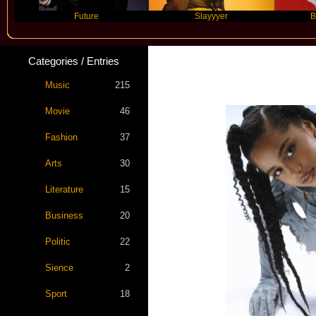
Future
Slayyyer
Benny Blan
Categories / Entries
Music
215
Movie
46
Fashion
37
Arts
30
Literature
15
Business
20
Politic
22
Sience
2
Sport
18