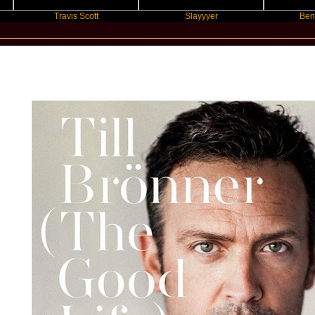
Travis Scott
Slayyyer
Benny Blanco
New Star Statements / Till Brönner