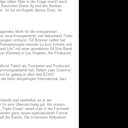
läge näher. Aber in der Frage steckt auch
Bassisten Dieter Ilg und des Berliner
t, ist nur ein Aspekt dieses Duos, für
ragendes Werk für die entspannten
es neue Arrangements von bekannten Titeln
Sängern umfasst. Till Brönner selbst hat
s Trompetenspiel niemals zu kurz kommt und
od Life" mit einer grandiosen All-Star Band
on (Gitarre)) in Los Angeles. Als Produzent
tliche Talent als Trompeter und Produzent,
zusammengearbeitet hat. Neben zwei Grammy-
dem es gelang in allen drei ECHO-
 der beim diesjährigen International Jazz
hlands und zweifellos ist er der
r für eine Überraschung gut. Als erstem
.„Triple Crown“ nennt man in der Fachwelt
it einem ganz neuen spektakulären Format
 auf die Bühne. Die schönsten Hollywood