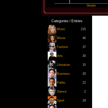
Katseye
Skepta
Categories / Entries
Music
215
Movie
46
Fashion
37
Arts
30
Literature
15
Business
20
Politic
22
Sience
2
Sport
18