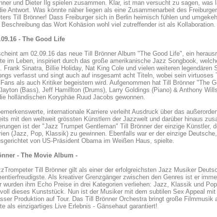
önner und Dieter Ilg spielen zusammen. Klar, ist man versucht zu sagen, was 
ie Antwort. Was könnte näher liegen als eine Zusammenarbeit des Freiburger 
ers Till Brönner! Dass Freiburger sich in Berlin heimisch fühlen und umgekehr
Beschreibung das Wort Kohäsion wohl viel zutreffender ist als Kollaboration.
.09.16 - The Good Life
cheint am 02.09.16 das neue Till Brönner Album "The Good Life", ein heraus
e im Leben, inspiriert durch das große amerikanische Jazz Songbook, welch
. Frank Sinatra, Billie Holiday, Nat King Cole und vielen weiteren legendären 
ngs verfasst und singt auch auf insgesamt acht Titeln, wobei sein virtuose
Fans als auch Kritiker begeistern wird. Aufgenommen hat Till Brönner "The Go
layton (Bass), Jeff Hamillton (Drums), Larry Goldings (Piano) & Anthony Wills
die holländischen Koryphäe Ruud Jacobs gewonnen.
emerkenswerte, internationale Karriere verleiht Ausdruck über das außerorden
eits mit den weltweit grössten Künstlern der Jazzwelt und darüber hinaus 
rungen ist der "Jazz Trumpet Gentleman" Till Brönner der einzige Künstler, 
ien (Jazz, Pop, Klassik) zu gewinnen. Ebenfalls war er der einzige Deutsche,
usgerichtet von US-Präsident Obama im Weißen Haus, spielte.
rönner - The Movie Album -
zTrompeter Till Brönner gilt als einer der erfolgreichsten Jazz Musiker Deutsc
entierfreudigste. Als kreativer Grenzgänger zwischen den Genres ist er imme
 wurden ihm Echo Preise in drei Kategorien verliehen: Jazz, Klassik und Pop
voll dieses Kunststück. Nun ist der Musiker mit dem subtilen Sex Appeal m
sser Produktion auf Tour. Das Till Brönner Orchestra bringt große Filmmusik
 als einzigartiges Live Erlebnis - Gänsehaut garantiert!