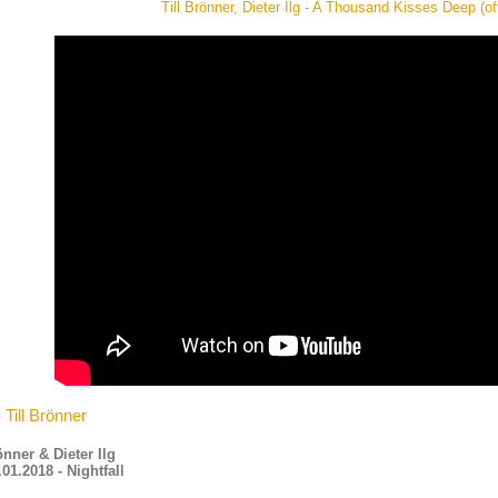
Till Brönner, Dieter Ilg - A Thousand Kisses Deep (off
 Till Brönner
önner & Dieter Ilg
01.2018 - Nightfall