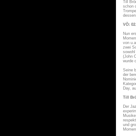
Till Br
schon d
Trompet
dessen 
VÖ: 02
Nun ers
Moment
von u.a
zwei So
sowohl 
(John C
wurde 
Seine b
der ber
Nominie
Kategor
Day, a
Till B
Der Jaz
experim
Musiker
respekt
und gro
Momente