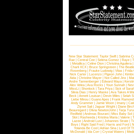
New Star Statement:
Taylor Swift
|
Sabrina C
Rae
|
Central Cee
|
Selena Gomez
|
Raye
|
T
|
Metallica
|
Celine Dion
|
Christina Aguilera
Charli XCX
|
Bruce Springsteen
|
The Beatl
Rosenberg
|
Frauke Ludowig
|
Vitas
|
Frida
Nick Carter
|
Lucenzo
|
Pigeon John
|
Kimbr
Aida
|
Christine Mayer
|
Not Called Jinx
|
Ma
Andre Tannenberger
|
Edward Maya
|
Kersti
Alex Velea
|
Ava Rocks
|
Youn Sunnah
|
Nev
MissLi
|
Shonlock
|
Tara Priya
|
Sick of Sara
Silvia Dias
|
Henry Maske
|
Ava Takes A Wa
Beck
|
Annett Louisan
|
Devin Miles
|
Selah 
Liebe Minou
|
Guano Apes
|
Frank Ramond
Andy Grammer
|
Jamie Woon
|
Imany
|
Cat
Ziynet Sali
|
Jaguar Wright
|
Diane Birc
Beauregard
|
Olivia NewtonJohn
|
Tarja Tur
Redfield
|
Andreas Bourani
|
Miss Baby Sol
Slot
|
Rasheeda
|
Kristina Maria
|
Valerie
|
Lazee
|
Android Lust
|
Johannes Strate
|
T
Boys
|
Right Said Fred
|
Harris and Ford
|
N
Yolanda Be Cool
|
Adrian Sina
|
Lord Of T
McDonald
|
Ida Corr
|
Crystal Waters
|
Medi