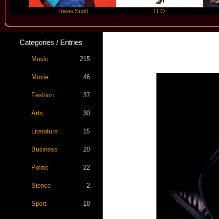
Travis Scott
FLO
F
Categories / Entries
Star St
Music
215
Movie
46
Fashion
37
Arts
30
Literature
15
Business
20
Politic
22
Sience
2
Sport
18