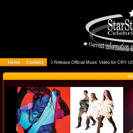
Goulding I
Ne