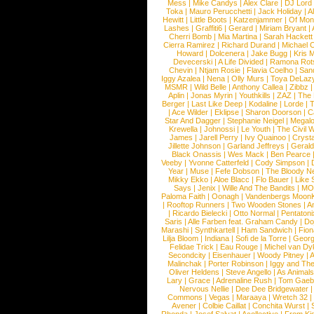
Mess
|
Mike Candys
|
Alex Clare
|
DJ Lord
Toka
|
Mauro Perucchetti
|
Jack Holiday
|
A
Hewitt
|
Little Boots
|
Katzenjammer
|
Of Mon
Lashes
|
Graffiti6
|
Gerard
|
Miriam Bryant
|
Cherri Bomb
|
Mia Martina
|
Sarah Hackett
Cierra Ramirez
|
Richard Durand
|
Michael C
Howard
|
Dolcenera
|
Jake Bugg
|
Kris 
Devecerski
|
A Life Divided
|
Ramona Rots
Chevin
|
Ntjam Rosie
|
Flavia Coelho
|
San
Iggy Azalea
|
Nena
|
Olly Murs
|
Toya DeLaz
MSMR
|
Wild Belle
|
Anthony Callea
|
Zibbz
Aplin
|
Jonas Myrin
|
Youthkills
|
ZAZ
|
The 
Berger
|
Last Like Deep
|
Kodaline
|
Lorde
|
|
Ace Wilder
|
Eklipse
|
Sharon Doorson
|
C
Star And Dagger
|
Stephanie Neigel
|
Megal
Krewella
|
Johnossi
|
Le Youth
|
The Civil 
James
|
Jarell Perry
|
Ivy Quainoo
|
Crysta
Jillette Johnson
|
Garland Jeffreys
|
Gerald
Black Onassis
|
Wes Mack
|
Ben Pearce
Veeby
|
Yvonne Catterfeld
|
Cody Simpson
|
Year
|
Muse
|
Fefe Dobson
|
The Bloody N
Mikky Ekko
|
Aloe Blacc
|
Flo Bauer
|
Like
Says
|
Jenix
|
Wille And The Bandits
|
MO
Paloma Faith
|
Oonagh
|
Vandenbergs Moon
|
Rooftop Runners
|
Two Wooden Stones
|
A
|
Ricardo Bielecki
|
Otto Normal
|
Pentatoni
Saris
|
Alle Farben feat. Graham Candy
|
Do
Marashi
|
Synthkartell
|
Ham Sandwich
|
Fio
Lilja Bloom
|
Indiana
|
Sofi de la Torre
|
Georg
Felidae Trick
|
Eau Rouge
|
Michel van Dy
Secondcity
|
Eisenhauer
|
Woody Pitney
|
A
Malinchak
|
Porter Robinson
|
Iggy and Th
Oliver Heldens
|
Steve Angello
|
As Animal
Lary
|
Grace
|
Adrenaline Rush
|
Tom Gaeb
Nervous Nellie
|
Dee Dee Bridgewater
|
Commons
|
Vegas
|
Maraaya
|
Wretch 32
Avener
|
Colbie Caillat
|
Conchita Wurst
|