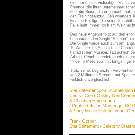
einem mühelos vielseitigen Visual v
Freunde, die ihren unternehmerischen
über die Reise, die er gemacht hat, 
den Trainingsanzug. Geh woanders hi
lyrische Bezüge (die seine Geschäfts
Falle läuft immer noch am Weihnacht
Das neue Angebot folgt auf den eno
herausragenden Single "Sprinter", die
Die Single wurde auch zum am längste
10 Wochen. Im August teilte Central
kanadischen Musiker. Tatsächlich bes
Arbeit). Cench beendete auch ein un
"Nice To Meet You" mit langjähriger
Trotz seiner begrenzten Veröffentlic
von 2 Milliarden Streams auf Spoti e
wirklich unvergleichlich.
StarStatement.com möchte sich 
Central Cee ( Oakley Neil Ceasar
& Christian Heinemann
( Public Relation Mamanger B
& Sony Music Enterteinmant G
Frank Gerber
Star Statement / Celebrity State