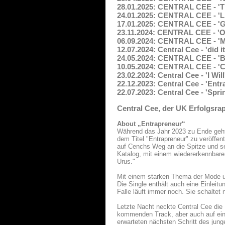
28.01.2025: CENTRAL CEE - 'T
24.01.2025: CENTRAL CEE - 'L
17.01.2025: CENTRAL CEE - 'G
23.11.2024: CENTRAL CEE - 'O
06.09.2024: CENTRAL CEE - 'M
12.07.2024: Central Cee - 'did i
24.05.2024: CENTRAL CEE - '
10.05.2024: CENTRAL CEE - '
23.02.2024: Central Cee - 'I Wi
22.12.2023: Central Cee - 'Ent
22.07.2023: Central Cee - 'Spri
Central Cee, der UK Erfolgsra
About „Entrapreneur“
Während das Jahr 2023 zu Ende geht, 
dem Titel "Entrapreneur" zu veröffent
auf Cenchs Weg an die Spitze und se
Katalog, mit einem wiedererkennbaren
Urus."
Mit einem starken Thema der Mode un
Die Single enthält auch eine Einlei
Falle läuft immer noch. Sie schaltet
Letzte Nacht neckte Central Cee die
kommenden Track, aber auch auf ein 
erwarteten nächsten Schritt des jun