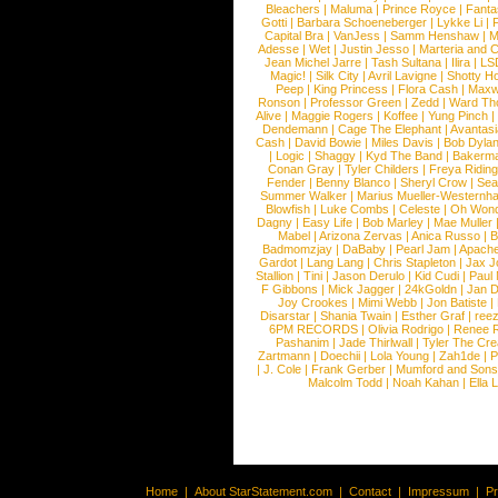
Bleachers
|
Maluma
|
Prince Royce
|
Fanta
Gotti
|
Barbara Schoeneberger
|
Lykke Li
|
Capital Bra
|
VanJess
|
Samm Henshaw
|
M
Adesse
|
Wet
|
Justin Jesso
|
Marteria and 
Jean Michel Jarre
|
Tash Sultana
|
Ilira
|
LS
Magic!
|
Silk City
|
Avril Lavigne
|
Shotty H
Peep
|
King Princess
|
Flora Cash
|
Maxw
Ronson
|
Professor Green
|
Zedd
|
Ward T
Alive
|
Maggie Rogers
|
Koffee
|
Yung Pinch
Dendemann
|
Cage The Elephant
|
Avantas
Cash
|
David Bowie
|
Miles Davis
|
Bob Dyla
|
Logic
|
Shaggy
|
Kyd The Band
|
Bakerm
Conan Gray
|
Tyler Childers
|
Freya Ridin
Fender
|
Benny Blanco
|
Sheryl Crow
|
Sea
Summer Walker
|
Marius Mueller-Westernh
Blowfish
|
Luke Combs
|
Celeste
|
Oh Won
Dagny
|
Easy Life
|
Bob Marley
|
Mae Muller
Mabel
|
Arizona Zervas
|
Anica Russo
|
B
Badmomzjay
|
DaBaby
|
Pearl Jam
|
Apach
Gardot
|
Lang Lang
|
Chris Stapleton
|
Jax J
Stallion
|
Tini
|
Jason Derulo
|
Kid Cudi
|
Paul
F Gibbons
|
Mick Jagger
|
24kGoldn
|
Jan D
Joy Crookes
|
Mimi Webb
|
Jon Batiste
|
Disarstar
|
Shania Twain
|
Esther Graf
|
ree
6PM RECORDS
|
Olivia Rodrigo
|
Renee 
Pashanim
|
Jade Thirlwall
|
Tyler The Cre
Zartmann
|
Doechii
|
Lola Young
|
Zah1de
|
P
|
J. Cole
|
Frank Gerber
|
Mumford and Sons
Malcolm Todd
|
Noah Kahan
|
Ella 
Home
|
About StarStatement.com
|
Contact
|
Impressum
|
P