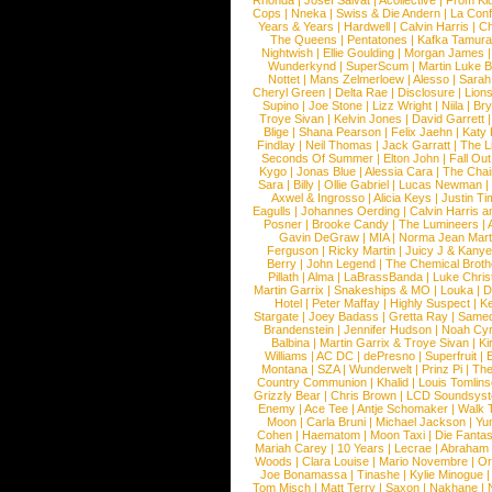
Rhonda
|
Josef Salvat
|
Acollective
|
From Ki
Cops
|
Nneka
|
Swiss & Die Andern
|
La Conf
Years & Years
|
Hardwell
|
Calvin Harris
|
Ch
The Queens
|
Pentatones
|
Kafka Tamura
Nightwish
|
Ellie Goulding
|
Morgan James
Wunderkynd
|
SuperScum
|
Martin Luke 
Nottet
|
Mans Zelmerloew
|
Alesso
|
Sarah
Cheryl Green
|
Delta Rae
|
Disclosure
|
Lion
Supino
|
Joe Stone
|
Lizz Wright
|
Niila
|
Br
Troye Sivan
|
Kelvin Jones
|
David Garrett
Blige
|
Shana Pearson
|
Felix Jaehn
|
Katy 
Findlay
|
Neil Thomas
|
Jack Garratt
|
The L
Seconds Of Summer
|
Elton John
|
Fall Ou
Kygo
|
Jonas Blue
|
Alessia Cara
|
The Cha
Sara
|
Billy
|
Ollie Gabriel
|
Lucas Newman
Axwel & Ingrosso
|
Alicia Keys
|
Justin Ti
Eagulls
|
Johannes Oerding
|
Calvin Harris 
Posner
|
Brooke Candy
|
The Lumineers
|
Gavin DeGraw
|
MIA
|
Norma Jean Mart
Ferguson
|
Ricky Martin
|
Juicy J & Kany
Berry
|
John Legend
|
The Chemical Broth
Pillath
|
Alma
|
LaBrassBanda
|
Luke Chris
Martin Garrix
|
Snakeships & MO
|
Louka
|
D
Hotel
|
Peter Maffay
|
Highly Suspect
|
K
Stargate
|
Joey Badass
|
Gretta Ray
|
Samed
Brandenstein
|
Jennifer Hudson
|
Noah Cy
Balbina
|
Martin Garrix & Troye Sivan
|
Ki
Williams
|
AC DC
|
dePresno
|
Superfruit
|
Montana
|
SZA
|
Wunderwelt
|
Prinz Pi
|
The
Country Communion
|
Khalid
|
Louis Tomlin
Grizzly Bear
|
Chris Brown
|
LCD Soundsys
Enemy
|
Ace Tee
|
Antje Schomaker
|
Walk 
Moon
|
Carla Bruni
|
Michael Jackson
|
Yu
Cohen
|
Haematom
|
Moon Taxi
|
Die Fantas
Mariah Carey
|
10 Years
|
Lecrae
|
Abraham
Woods
|
Clara Louise
|
Mario Novembre
|
Or
Joe Bonamassa
|
Tinashe
|
Kylie Minogue
Tom Misch
|
Matt Terry
|
Saxon
|
Nakhane
|